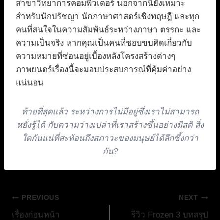
สาขาวิทยาการคอมพิวเตอร์ นอกจากนี้ยังเหมาะ
สำหรับนักปรัชญา นักภาษาศาสตร์เชิงทฤษฎี และทุก
คนที่สนใจในความสัมพันธ์ระหว่างภาษา ตรรกะ และ
ความเป็นจริง หากคุณเป็นคนที่ชอบขบคิดเกี่ยวกับ
ความหมายที่ซ่อนอยู่เบื้องหลังโครงสร้างต่างๆ
ภาพยนตร์เรื่องนี้จะมอบประสบการณ์ที่คุ้มค่าอย่าง
แน่นอน
ท้ายที่สุดแล้ว ระหว่างการไม่มีอยู่ซึ่งเราไม่สามารถ
หยั่งรู้ได้ กับความว่างเปล่าที่เราสร้างขึ้นอย่างมีสติ สิ่ง
ใดกันแน่ที่สะท้อนถึงสภาวะของมนุษย์ได้ลึกซึ้งกว่า
กัน?
แนะแนว
PREVIOUS
NEXT
เรื่องก่อนหน้า
รีวิว Frozen 3 บทสรุป