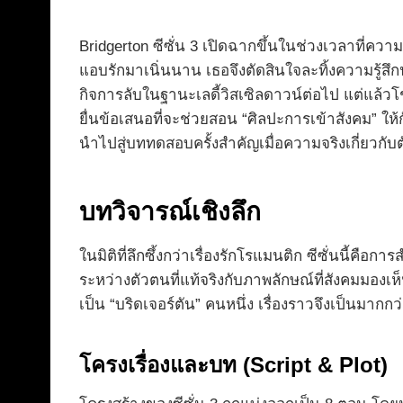
Bridgerton ซีซั่น 3 เปิดฉากขึ้นในช่วงเวลาที่คว
แอบรักมาเนิ่นนาน เธอจึงตัดสินใจละทิ้งความรู้สึกน
กิจการลับในฐานะเลดี้วิสเซิลดาวน์ต่อไป แต่แล้ว
ยื่นข้อเสนอที่จะช่วยสอน “ศิลปะการเข้าสังคม” ให้กั
นำไปสู่บททดสอบครั้งสำคัญเมื่อความจริงเกี่ยวกับต
บทวิจารณ์เชิงลึก
ในมิติที่ลึกซึ้งกว่าเรื่องรักโรแมนติก ซีซั่นนี้คื
ระหว่างตัวตนที่แท้จริงกับภาพลักษณ์ที่สังคมมอ
เป็น “บริดเจอร์ตัน” คนหนึ่ง เรื่องราวจึงเป็นมาก
โครงเรื่องและบท (Script & Plot)