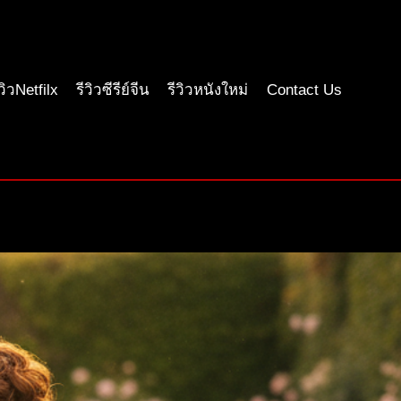
ีวิวNetfilx
รีวิวซีรีย์จีน
รีวิวหนังใหม่
Contact Us