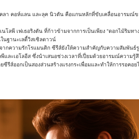
 คอห์แลน และลุค นิวตัน คือแกนหลักที่ขับเคลื่อนอารมณ์ของซีร
เพเนโลพี เฟเธอริงตัน ที่ก้าวข้ามจากการเป็นเพียง “ดอกไม้ริมท
ในฐานะเลดี้วิสเซิลดาวน์
ากความรักโรแมนติก ซีรีส์ยังให้ความสำคัญกับความสัมพันธ์รู
และเอโลอีส ซึ่งนำเสนอช่วงเวลาที่เปี่ยมด้วยอารมณ์ความรู้ส
ซีรีส์ออกเป็นสองส่วนสร้างแรงกระเพื่อมและทำให้การรอคอยไคล