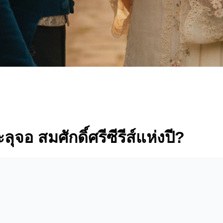
จอ สมศักดิ์ศรีซีรีส์แห่งปี?