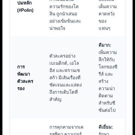
ปมหลัก
ความรักของโค
เต็มความ
(#Polin)
ลิน ถูกนำเสนอ
คาดหวัง
อย่างเข้มข้นและ
ของ
น่าพอใจ
แฟนๆ
ดีมาก:
เพิ่มความ
ตัวละครอย่าง
ลึกให้กับ
เบเนดิกต์, เอโล
การ
โลกของซี
อีส และฟรานเช
พัฒนา
รีส์ และ
สก้า มีเส้นเรื่องที่
ตัวละคร
สร้าง
ชัดเจนและแสดง
รอง
ความน่า
ถึงการเติบโตที่
ติดตาม
สำคัญ
สำหรับซี
ซั่นต่อไป
การคุกคามจากเค
ดีเยี่ยม:
รสซิดา คาวเปอร์
รักษา