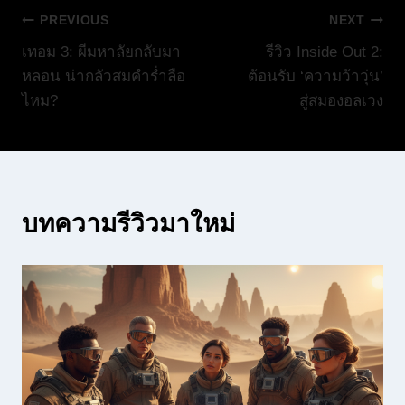
แนะแนว
PREVIOUS
NEXT
เทอม 3: ผีมหาลัยกลับมา
รีวิว Inside Out 2:
เรื่อง
หลอน น่ากลัวสมคำร่ำลือ
ต้อนรับ ‘ความว้าวุ่น’
ไหม?
สู่สมองอลเวง
บทความรีวิวมาใหม่