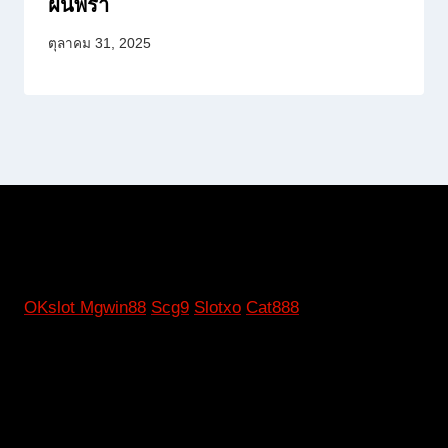
ฝนพรำ
ตุลาคม 31, 2025
OKslot
Mgwin88
Scg9
Slotxo
Cat888