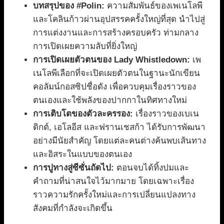
บทสรุปของ #Polin:
ความสัมพันธ์ของเพเนโลพี
และโคลินก้าวผ่านอุปสรรคครั้งใหญ่ที่สุด นำไปสู่
การแต่งงานและการสร้างครอบครัว ท่ามกลาง
การเปิดเผยความลับที่ยิ่งใหญ่
การเปิดเผยตัวตนของ Lady Whistledown:
เพ
เนโลพีเลือกที่จะเปิดเผยตัวตนในฐานะนักเขียน
คอลัมน์กอสซิปชื่อดัง เพื่อควบคุมเรื่องราวของ
ตนเองและใช้พลังของปากกาในทิศทางใหม่
การเติบโตของตัวละครรอง:
เรื่องราวของเบเน
ดิกต์, เอโลอีส และฟรานเชสก้า ได้รับการพัฒนา
อย่างมีนัยสำคัญ โดยแต่ละคนต่างค้นพบเส้นทาง
และอิสระในแบบของตนเอง
การปูทางสู่ซีซั่นถัดไป:
ตอนจบได้ทิ้งปมและ
คำถามที่น่าสนใจไว้มากมาย โดยเฉพาะเรื่อง
ราวความรักครั้งใหม่และการเปลี่ยนแปลงทาง
สังคมที่กำลังจะเกิดขึ้น