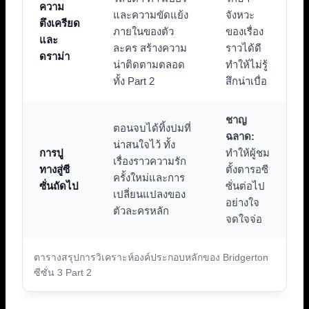
ความ
และความขัดแย้ง
จังหวะ
ตึงเครียด
ภายในของตัว
ของเรื่อง
และ
ละคร สร้างความ
ราวได้ดี
ดราม่า
น่าติดตามตลอด
ทำให้ไม่รู้
ทั้ง Part 2
สึกน่าเบื่อ
ชาญ
ตอนจบได้ทิ้งปมที่
ฉลาด:
น่าสนใจไว้ ทั้ง
การปู
ทำให้ผู้ชม
เรื่องราวความรัก
ทางสู่ซี
ตั้งตารอซี
ครั้งใหม่และการ
ซั่นถัดไป
ซั่นต่อไป
เปลี่ยนแปลงของ
อย่างใจ
ตัวละครหลัก
จดใจจ่อ
ตารางสรุปการวิเคราะห์องค์ประกอบหลักของ Bridgerton
ซีซั่น 3 Part 2