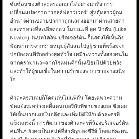
ซับซ้อนของตัวละครออกมาได้อย่างน่าทึ่ง การ
เปลี่ยนแปลงจาก “วอลล์ฟลาวเวอร์” สู่หญิงสาวผู้กุม
อำนาจผ่านปลายปากกาถูกแสดงออกมาผ่านสายตา
และท่าทางที่ละเอียดอ่อน ในขณะที่ ลุค นิวตัน (Luke
Newton) ในบทโคลิน บริดเจอร์ตัน ก็แสดงให้เห็นถึง
พัฒนาการจากชายหนุ่มผู้สับสนไปสู่ผู้ชายที่พร้อมจะ
ปกป้องคนที่รักอย่างสุดหัวใจ เคมีระหว่างทั้งสองคนใน
ฉากดราม่าและฉากโรแมนติกนั้นเปี่ยมไปด้วยพลัง
และทำให้ผู้ชมเชื่อในความรักของพวกเขาอย่างสนิท
ใจ
ตัวละครสมทบก็โดดเด่นไม่แพ้กัน โดยเฉพาะความ
ขัดแย้งระหว่างเลดี้แดนเบอรีกับพี่ชายของเธอ ซึ่งเผย
ให้เห็นบาดแผลในอดีตและเพิ่มมิติให้กับตัวละครที่
แข็งแกร่งนี้ การพัฒนาของตัวละครพี่น้องบริดเจอร์ตัน
คนอื่นๆ ยังคงเป็นเสน่ห์ที่สำคัญของซีรีส์ โดยแต่ละคน