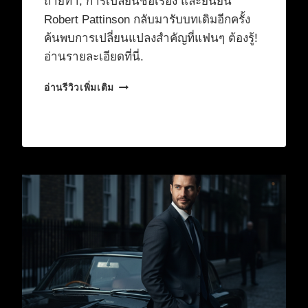
ถ่ายทำ, การเปลี่ยนชื่อเรื่อง และยืนยัน
Robert Pattinson กลับมารับบทเดิมอีกครั้ง
ค้นพบการเปลี่ยนแปลงสำคัญที่แฟนๆ ต้องรู้!
อ่านรายละเอียดที่นี่.
ไข
อ่านรีวิวเพิ่มเติม
อนาคต
THE
BATMAN
2
ใน
จักรวาล
ใหม่
DCU