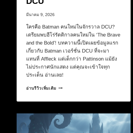
DCU
มีนาคม 9, 2026
ใครคือ Batman คนใหม่ในจักรวาล DCU?
เตรียมพบฮีโร่รัตติกาลคนใหม่ใน ‘The Brave
and the Bold’! บทความนี้เปิดเผยข้อมูลแรก
เกี่ยวกับ Batman เวอร์ชั่น DCU ที่จะมา
แทนที่ Affleck แต่เด็กกว่า Pattinson แม้ยัง
ไม่ประกาศนักแสดง แต่คุณจะเข้าใจทุก
ประเด็น อ่านเลย!
ใคร
อ่านรีวิวเพิ่มเติม
คือ
BATMAN
คน
ใหม่
เปิด
โผ
ตัว