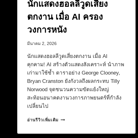
นักแสดงฮอลลีวูดเสี่ยง
ตกงาน เมื่อ AI ครอง
วงการหนัง
มีนาคม 2, 2026
นักแสดงฮอลลีวูดเสี่ยงตกงาน เมื่อ AI
คุกคาม! AI สร้างตัวแสดงสังเคราะห์ นำภาพ
เก่ามาใช้ซ้ำ ดาราอย่าง George Clooney,
Bryan Cranston ยังกังวลถึงผลกระทบ Tilly
Norwood จุดชนวนความขัดแย้งใหญ่
สะท้อนอนาคตงานวงการภาพยนตร์ที่กำลัง
เปลี่ยนไป
นัก
อ่านรีวิวเพิ่มเติม
แส
ดง
ฮอล