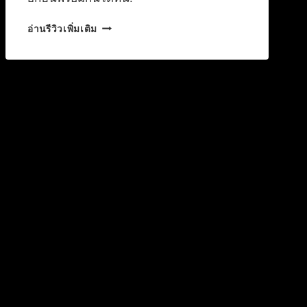
หลุด!
อ่านรีวิวเพิ่มเติม
โปร
เจ
กต์
ยักษ์
FAST
&
FURIOUS
X
JURASSIC
WORLD
มา
จริง