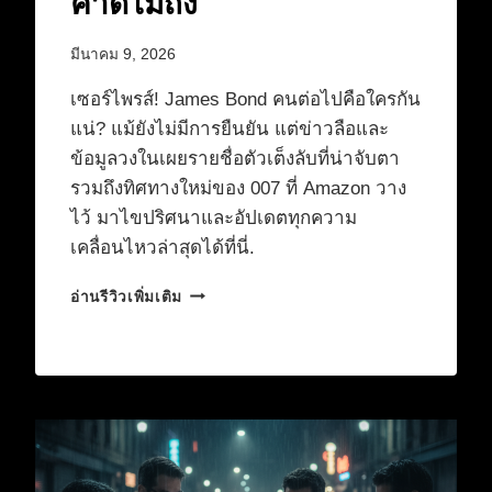
คาดไม่ถึง
มีนาคม 9, 2026
เซอร์ไพรส์! James Bond คนต่อไปคือใครกัน
แน่? แม้ยังไม่มีการยืนยัน แต่ข่าวลือและ
ข้อมูลวงในเผยรายชื่อตัวเต็งลับที่น่าจับตา
รวมถึงทิศทางใหม่ของ 007 ที่ Amazon วาง
ไว้ มาไขปริศนาและอัปเดตทุกความ
เคลื่อนไหวล่าสุดได้ที่นี่.
วงใน
อ่านรีวิวเพิ่มเติม
เผย!
ตัว
เต็ง
ลับ
JAMES
BOND
คน
ใหม่