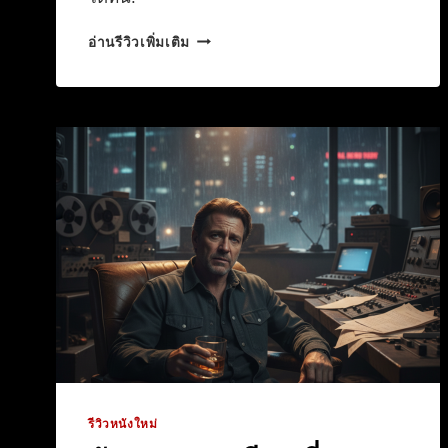
DISNEY
อ่านรีวิวเพิ่มเติม
ปลุก
ชีพ
PIRATES
ภาค
ใหม่
ไร้
เงา
JOHNNY
DEPP
รีวิวหนังใหม่