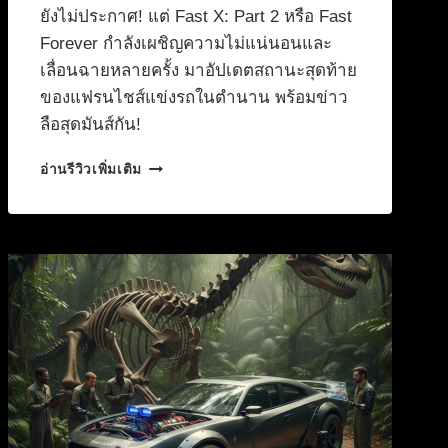
ยังไม่ประกาศ! แต่ Fast X: Part 2 หรือ Fast
Forever กำลังเผชิญความไม่แน่นอนและ
เลื่อนฉายหลายครั้ง มาอัปเดตสถานะสุดท้าย
ของแฟรนไชส์แข่งรถในตำนาน พร้อมข่าว
ลือสุดมันส์กัน!
FAST
อ่านรีวิวเพิ่มเติม
&
FURIOUS
จบ
แล้วไป
ต่อ?
สตู
ดิ
โอ
ประกาศ
รี
บูต
ใหม่