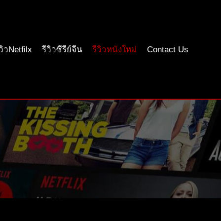
ีวิวNetfilx
รีวิวซีรีย์จีน
รีวิวหนังใหม่
Contact Us