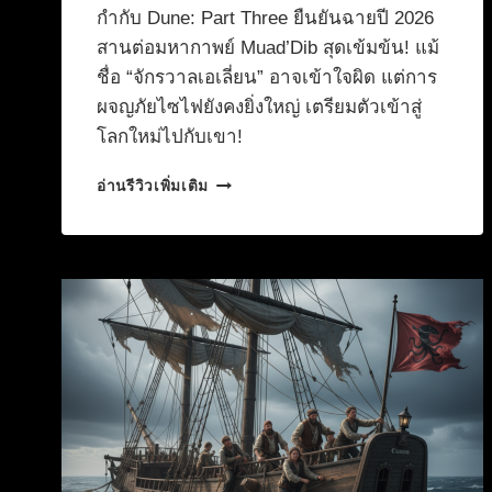
กำกับ Dune: Part Three ยืนยันฉายปี 2026
สานต่อมหากาพย์ Muad’Dib สุดเข้มข้น! แม้
ชื่อ “จักรวาลเอเลี่ยน” อาจเข้าใจผิด แต่การ
ผจญภัยไซไฟยังคงยิ่งใหญ่ เตรียมตัวเข้าสู่
โลกใหม่ไปกับเขา!
จักรวาล
อ่านรีวิวเพิ่มเติม
เอ
เลี่ยน
ขยาย!
DENIS
VILLENEUVE
กำกับ
ภาค
ใหม่