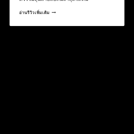
เปิด
อ่านรีวิวเพิ่มเติม
โผ
ตัว
เต็ง
JAMES
BOND
คน
ใหม่
ใคร
จะ
มา
รับ
บท
007
ต่อ