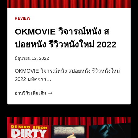
REVIEW
OKMOVIE วิจารณ์หนัง ส
ปอยหนัง รีวิวหนังใหม่ 2022
มิถุนายน 12, 2022
OKMOVIE วิจารณ์หนัง สปอยหนัง รีวิวหนังใหม่
2022 มหัศจรร…
OKMOVIE
อ่านรีวิวเพิ่มเติม
วิจารณ์
หนัง
ส
ปอย
หนัง
รีวิว
หนัง