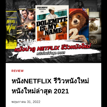
หนัง
ออนไลน์
ส
ปอย
หนัง
2022
REVIEW
หนังNETFLIX รีวิวหนังใหม่
หนังใหม่ล่าสุด 2021
พฤษภาคม 31, 2022