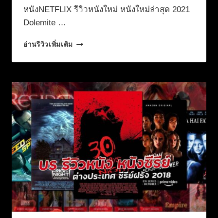
หนังNETFLIX รีวิวหนังใหม่ หนังใหม่ล่าสุด 2021
Dolemite …
หนังNETFLIX
อ่านรีวิวเพิ่มเติม
รีวิว
หนัง
ใหม่
หนัง
ใหม่
ล่าสุด
2021