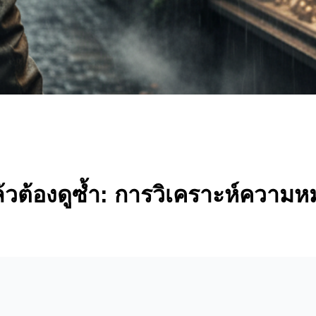
ล้วต้องดูซ้ำ: การวิเคราะห์ความห