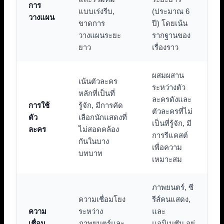
การ
แบบเร่งรีบ,
(ประมาณ 6
วางแผน
ขาดการ
ปี) โดยเน้น
วางแผนระยะ
รากฐานของ
ยาว
เรื่องราว
ผสมผสาน
เน้นตัวละคร
ระหว่างตัว
หลักที่เป็นที่
ละครดังและ
การใช้
รู้จัก, มีการคัด
ตัวละครที่ไม่
ตัว
เลือกนักแสดงที่
เป็นที่รู้จัก, มี
ละคร
ไม่สอดคล้อง
การรีแคสต์
กันในบาง
เพื่อความ
บทบาท
เหมาะสม
ภาพยนตร์, ซี
ความเชื่อมโยง
รีส์คนแสดง,
ความ
ระหว่าง
และ
เชื่อม
ภาพยนตร์และ
แอนิเมชัน อยู่