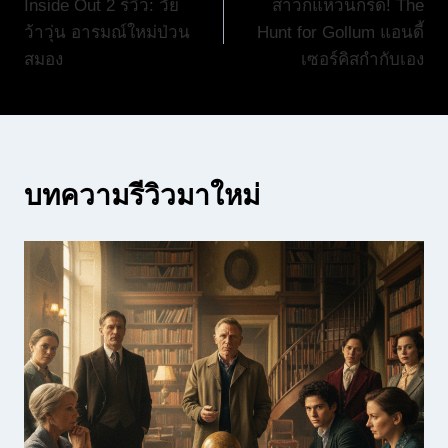
Inside Out 2 รีวิว: วัย
สาวกแหวนกรี๊ด! The
เรื่อง
ว้าวุ่น อารมณ์ใหม่ป่วน
Hunt for Gollum แอนดี้
สมอง
เซอร์คิสกำกับเอง
บทความรีวิวมาใหม่