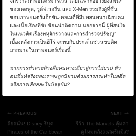
จักรวาลภาพยนตร์มาร์เวล โดยเฉพาะอย่างยิ่งแฟนๆ
ของเดดพูล, วูล์ฟเวอรีน และ X-Men รวมถึงผู้ที่ชื่น
ชอบภาพยนตร์แอ็กชัน-คอเมดี้ที่มีบทสนทนาเฉียบคม
และเนื้อเรื่องที่ซับซ้อนน่าติดตาม นอกจากนี้ ผู้ที่สนใจ
ในแนวคิดเรื่องพหุจักรวาลและการสำรวจปรัชญา
เบื้องหลังการเป็นฮีโร่ จะพบกับประเด็นชวนขบคิด
มากมายในภาพยนตร์เรื่องนี้
หากการทำลายล้างคือหนทางเดียวสู่การไถ่บาป ตัว
ตนที่แท้จริงของเราจะถูกนิยามด้วยการกระทำในอดีต
หรือการเสียสละในปัจจุบัน?
แนะแนว
PREVIOUS
NEXT
ลือสนั่น! Disney รีบูต
รีวิว The Marvels คุ้มค่า
เรื่อง
Pirates of the Caribbean
ดูไหมหลังลงสตรีมมิ่ง?