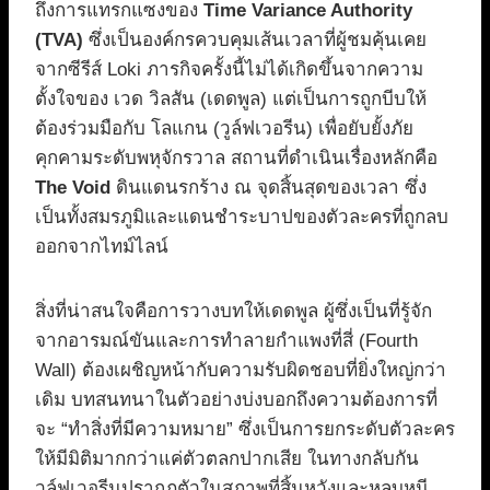
ถึงการแทรกแซงของ
Time Variance Authority
(TVA)
ซึ่งเป็นองค์กรควบคุมเส้นเวลาที่ผู้ชมคุ้นเคย
จากซีรีส์ Loki ภารกิจครั้งนี้ไม่ได้เกิดขึ้นจากความ
ตั้งใจของ เวด วิลสัน (เดดพูล) แต่เป็นการถูกบีบให้
ต้องร่วมมือกับ โลแกน (วูล์ฟเวอรีน) เพื่อยับยั้งภัย
คุกคามระดับพหุจักรวาล สถานที่ดำเนินเรื่องหลักคือ
The Void
ดินแดนรกร้าง ณ จุดสิ้นสุดของเวลา ซึ่ง
เป็นทั้งสมรภูมิและแดนชำระบาปของตัวละครที่ถูกลบ
ออกจากไทม์ไลน์
สิ่งที่น่าสนใจคือการวางบทให้เดดพูล ผู้ซึ่งเป็นที่รู้จัก
จากอารมณ์ขันและการทำลายกำแพงที่สี่ (Fourth
Wall) ต้องเผชิญหน้ากับความรับผิดชอบที่ยิ่งใหญ่กว่า
เดิม บทสนทนาในตัวอย่างบ่งบอกถึงความต้องการที่
จะ “ทำสิ่งที่มีความหมาย” ซึ่งเป็นการยกระดับตัวละคร
ให้มีมิติมากกว่าแค่ตัวตลกปากเสีย ในทางกลับกัน
วูล์ฟเวอรีนปรากฏตัวในสภาพที่สิ้นหวังและหลบหนี