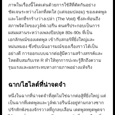
ภาพในเรื่องนี้โดดเด่นด้วยการใช้สีที่ตัดกันอย่าง
ชัดเจนระหว่างโลกที่สดใส (แต่จอมปลอม) ของเดดพูล
และโลกที่รกร้างว่างเปล่า (The Void) ซึ่งสะท้อนถึง
สภาพจิตใจของวูล์ฟเวอรีน ดนตรีประกอบเป็นการ
ผสมผสานระหว่างเพลงป๊อปยุค 80s-90s ที่เป็น
เอกลักษณ์ของเดดพูล เข้ากับสกอร์ที่ยิ่งใหญ่และ
หม่นหมอง ซึ่งขับเน้นอารมณ์ของเรื่องราวได้เป็น
อย่างดี การออกแบบฉากต่อสู้มีความสร้างสรรค์และ
โหดดิบสมกับเรท R ทำให้ทุกการปะทะรู้สึกถึงความ
รุนแรงและผลกระทบทางกายภาพอย่างแท้จริง
ฉาก/ไฮไลต์ที่น่าจดจำ
หนึ่งในฉากที่น่าจดจำที่สุดไม่ใช่ฉากต่อสู้ที่ยิ่งใหญ่ แต่
เป็นฉากที่เดดพูลและวูล์ฟเวอรีนนั่งอยู่ท่ามกลางซาก
ปรักหักพังของจักรวาลที่ถูกลบเลือน เดดพูลหยุดพูดจา