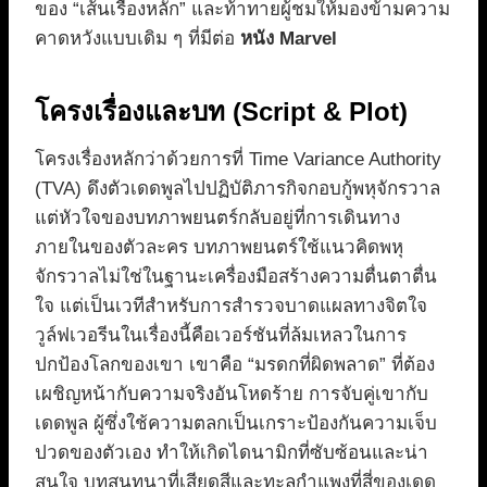
ของ “เส้นเรื่องหลัก” และท้าทายผู้ชมให้มองข้ามความ
คาดหวังแบบเดิม ๆ ที่มีต่อ
หนัง Marvel
โครงเรื่องและบท (Script & Plot)
โครงเรื่องหลักว่าด้วยการที่ Time Variance Authority
(TVA) ดึงตัวเดดพูลไปปฏิบัติภารกิจกอบกู้พหุจักรวาล
แต่หัวใจของบทภาพยนตร์กลับอยู่ที่การเดินทาง
ภายในของตัวละคร บทภาพยนตร์ใช้แนวคิดพหุ
จักรวาลไม่ใช่ในฐานะเครื่องมือสร้างความตื่นตาตื่น
ใจ แต่เป็นเวทีสำหรับการสำรวจบาดแผลทางจิตใจ
วูล์ฟเวอรีนในเรื่องนี้คือเวอร์ชันที่ล้มเหลวในการ
ปกป้องโลกของเขา เขาคือ “มรดกที่ผิดพลาด” ที่ต้อง
เผชิญหน้ากับความจริงอันโหดร้าย การจับคู่เขากับ
เดดพูล ผู้ซึ่งใช้ความตลกเป็นเกราะป้องกันความเจ็บ
ปวดของตัวเอง ทำให้เกิดไดนามิกที่ซับซ้อนและน่า
สนใจ บทสนทนาที่เสียดสีและทะลุกำแพงที่สี่ของเดด