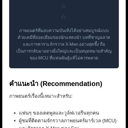
☆
☆
ภาพยนตร์ที่มอบความบันเทิงได้อย่างสมบูรณ์แบบ
ด้วยเคมีที่ยอดเยี่ยมของนักแสดงนำ บทที่ชาญฉลาด
และการคารวะจักรวาล X-Men อย่างสุดซึ้ง ถือ
เป็นการกลับมาอย่างยิ่งใหญ่และเป็นหมุดหมายสำคัญ
ของ MCU ที่แฟนพันธุ์แท้ไม่ควรพลาด
คำแนะนำ (Recommendation)
ภาพยนตร์เรื่องนี้เหมาะสำหรับ:
แฟนๆ ของเดดพูลและวูล์ฟเวอรีนทุกคน
ผู้ชมที่ติดตามจักรวาลภาพยนตร์มาร์เวล (MCU)