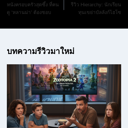
หนังครอบครัวสุดซึ้ง ที่คน
รีวิว Hierarchy: นักเรียน
เรื่อง
ดู ‘หลานม่า’ ต้องชอบ
ทุนเขย่าบัลลังก์ไฮโซ
บทความรีวิวมาใหม่