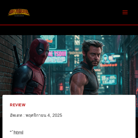
Skip
to
content
REVIEW
อัพเดท :
พฤศจิกายน 4, 2025
“`html