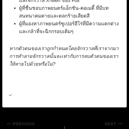
และจักรวาล X-Men ของ Fox
ผู้ที่ชื่นชอบภาพยนตร์แอ็กชัน-คอเมดี้ ที่มีบท
สนทนาคมคายและตลกร้ายเสียดสี
ผู้ที่มองหาภาพยนตร์ซูเปอร์ฮีโร่ที่มีความแตกต่าง
และกล้าที่จะฉีกกรอบเดิมๆ
หากตัวตนของเราถูกกำหนดโดยจักรวาลที่เราจากมา
การทำลายจักรวาลนั้นจะเท่ากับการลบตัวตนของเรา
ให้หายไปด้วยหรือไม่?
“`
แนะแนว
PREVIOUS
NEXT