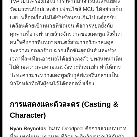
TVA เป็นเครื่องมือในการวิพากษ์วิจารณ์และเสียดสี
วัฒนธรรมป๊อปและตัวแฟรนไชส์ MCU ได้อย่างเจ็บ
แสบ พล็อตเรื่องไม่ได้ซับซ้อนจนเกินไป แต่ถูกขับ
เคลื่อนด้วยเป้าหมายที่ชัดเจน คือการหยุดยั้งภัย
คุกคามที่อาจทำลายล้างจักรวาลของเดดพูล สิ่งที่น่า
สนใจคือการที่บทภาพยนตร์สามารถรักษาสมดุล
ระหว่างมุกตลกร้าย ฉากแอ็กชันสุดมันส์ และช่วง
เวลาที่สะเทือนอารมณ์ได้อย่างลงตัว บทสนทนาเต็ม
ไปด้วยความคมคายและจังหวะที่แม่นยำ ทำให้การ
ปะทะคารมระหว่างเดดพูลกับวูล์ฟเวอรีนกลายเป็น
หัวใจหลักที่ตรึงผู้ชมไว้ได้ตลอดทั้งเรื่อง
การแสดงและตัวละคร (Casting &
Character)
Ryan Reynolds
ในบท Deadpool คือการสวมบทบาท
ที่สมบูรณ์แบบ เขามอบชีวิตและจิตวิญญาณให้กับตัว