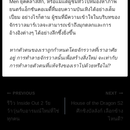
Men ยุคคลาสสิก, หรือแม้แต่ผู้ชมทั่วไปที่มองหาภาพ
ยนตร์แอ็กชันคอเมดี้ที่มอบความบันเทิงได้อย่างเต็ม
เปี่ยม อย่างไรก็ตาม ผู้ชมที่มีความเข้าใจในบริบทของ
จักรวาลมาร์เวลจะสามารถเข้าถึงมุกตลกและการ
อ้างอิงต่างๆ ได้อย่างลึกซึ้งยิ่งขึ้น
หากตัวตนของเราถูกกำหนดโดยจักรวาลที่เราอาศัย
อยู่ การทำลายจักรวาลนั้นเพื่อสร้างสิ่งใหม่ จะเท่ากับ
การทำลายตัวตนที่แท้จริงของเราไปด้วยหรือไม่?
แนะแนว
PREVIOUS
NEXT
รีวิว Inside Out 2 วัย
House of the Dragon S2
เรื่อง
ว้าวุ่นกับอารมณ์ใหม่ที่ใช่
ศึกชิงบัลลังก์ เลือกข้าง
ทุกคน
ไหนดี?