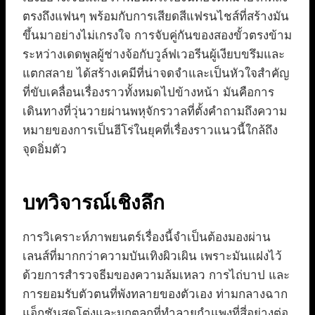
ตรงถึงแฟนๆ พร้อมกับการเสียดสีแฟรนไชส์ที่สร้างมัน
ขึ้นมาอย่างไม่เกรงใจ การจับคู่กันของสองขั้วตรงข้าม
ระหว่างเดดพูลผู้ช่างจ้อกับวูล์ฟเวอรีนผู้เงียบขรึมและ
แตกสลาย ได้สร้างเคมีที่น่าจดจำและเป็นหัวใจสำคัญ
ที่ขับเคลื่อนเรื่องราวทั้งหมดไปข้างหน้า มันคือการ
เดินทางที่วุ่นวายผ่านพหุจักรวาลที่ตั้งคำถามถึงความ
หมายของการเป็นฮีโร่ในยุคที่เรื่องราวแนวนี้ใกล้ถึง
จุดอิ่มตัว
บทวิจารณ์เชิงลึก
การวิเคราะห์ภาพยนตร์เรื่องนี้จำเป็นต้องมองผ่าน
เลนส์ที่มากกว่าความบันเทิงผิวเผิน เพราะมันแฝงไว้
ด้วยการสำรวจธีมของความล้มเหลว การไถ่บาป และ
การยอมรับตัวตนที่พังทลายของตัวเอง ท่ามกลางฉาก
แอ็กชันสุดโต่งและมุกตลกที่ทำลายกำแพงที่สี่อย่างต่อ