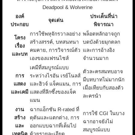
Deadpool & Wolverine
องค์
ประเด็นที่น่า
จุดเด่น
ประกอบ
พิจารณา
การใช้พหุจักรวาลอย่าง
พล็อตหลักอาจถูก
โครง
สร้างสรรค์, บทสนทนา
บดบังด้วยมุกตลก
เรื่อง
คมคาย, การวิจารณ์ตัว
และการอ้างอิง
และบท
เองของแฟรนไชส์
จำนวนมาก
เคมีที่สมบูรณ์แบบ
ตัวละครสมทบอาจ
การ
ระหว่างไรอัน เรย์โนลส์
มีบทบาทไม่มากนัก
แสดง
และฮิวจ์ แจ็คแมน, การ
เมื่อเทียบกับสองตัว
และเคมี
แสดงที่ลึกซึ้งของแจ็ค
ละครนำ
แมน
งาน
ฉากแอ็กชัน R-rated ที่
การใช้ CGI ในบาง
สร้าง
ดุดันและแตกต่าง, การ
ฉากอาจยังไม่
และ
ออกแบบฉากที่เต็มไป
สมบูรณ์แบบ
เทคนิค
ด้วยรายละเอียด