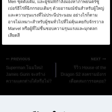
Men ชุดดั้งเดิม, และผู้ชมที่กำลังมองหาภาพยนตร์ซู
เปอร์ฮีโร่ที่ฉีกกรอบเดิมๆ ด้วยอารมณ์ขันสำหรับผู้ใหญ่
และความรุนแรงที่ไม่ประนีประนอม อย่างไรก็ตาม
อาจไม่เหมาะสำหรับผู้ชมทั่วไปที่ไม่คุ้นเคยกับจักรวาล
Marvel หรือผู้ที่ไม่ชื่นชอบความรุนแรงและมุกตลก
เสียดสี
แนะแนว
PREVIOUS
NEXT
Superman โฉมใหม่!
รีวิว House of the
เรื่อง
James Gunn จะสร้าง
Dragon S2 สงครามมังกร
ความแตกต่างได้หรือไม่?
เดือดสมการรอคอย?