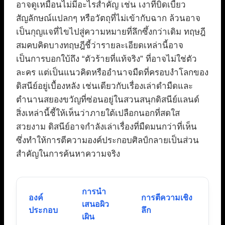
อาจดูเหมือนไม่มีอะไรสำคัญ เช่น เงาที่บิดเบี้ยว
สัญลักษณ์แปลกๆ หรือวัตถุที่ไม่เข้ากับฉาก ล้วนอาจ
เป็นกุญแจที่ไขไปสู่ความหมายที่ลึกซึ้งกว่าเดิม ทฤษฎี
สมคบคิดบางทฤษฎีชี้ว่ารายละเอียดเหล่านี้อาจ
เป็นการบอกใบ้ถึง “ตัวร้ายที่แท้จริง” ที่อาจไม่ใช่ตัว
ละคร แต่เป็นแนวคิดหรืออำนาจมืดที่ครอบงำโลกของ
ดิสนีย์อยู่เบื้องหลัง เช่นเดียวกับเรื่องเล่าดำมืดและ
ตำนานสยองขวัญที่ซ่อนอยู่ในสวนสนุกดิสนีย์แลนด์
สิ่งเหล่านี้ชี้ให้เห็นว่าภายใต้เปลือกนอกที่สดใส
สวยงาม ดิสนีย์อาจกำลังเล่าเรื่องที่มืดมนกว่าที่เห็น
ซึ่งทำให้การตีความองค์ประกอบศิลป์กลายเป็นส่วน
สำคัญในการค้นหาความจริง
การนำ
องค์
การตีความเชิง
เสนอผิว
ประกอบ
ลึก
เผิน