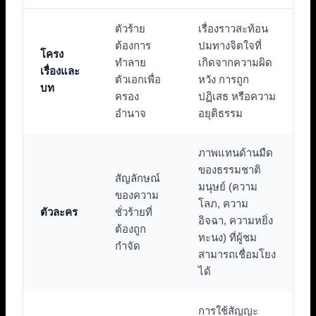
ตัวร้าย
เรื่องราวสะท้อน
ต้องการ
ปมทางจิตใจที่
โครง
ทำลาย
เกิดจากความผิด
เรื่องและ
ตัวเอกเพื่อ
หวัง การถูก
บท
ครอง
ปฏิเสธ หรือความ
อำนาจ
อยุติธรรม
ภาพแทนด้านมืด
ของธรรมชาติ
สัญลักษณ์
มนุษย์ (ความ
ของความ
โลภ, ความ
ตัวละคร
ชั่วร้ายที่
อิจฉา, ความหยิ่ง
ต้องถูก
ทะนง) ที่ผู้ชม
กำจัด
สามารถเชื่อมโยง
ได้
การใช้สัญญะ