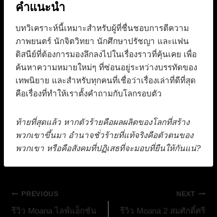
คำแนะนำ
บทวิเคราะห์นี้เหมาะสำหรับผู้ที่ชื่นชอบการตีความ
ภาพยนตร์ นักจิตวิทยา นักศึกษาปรัชญา และแฟน
ดิสนีย์ที่ต้องการมองลึกลงไปในเรื่องราวที่คุ้นเคย เพื่อ
ค้นหาความหมายใหม่ๆ ที่ซ่อนอยู่ระหว่างบรรทัดของ
เทพนิยาย และสำหรับทุกคนที่เชื่อว่าเรื่องเล่าที่ดีที่สุด
คือเรื่องที่ทำให้เราตั้งคำถามกับโลกรอบตัว
ท้ายที่สุดแล้ว หากตัวร้ายคือผลผลิตของโลกที่สร้าง
พวกเขาขึ้นมา อำนาจชั่วร้ายที่แท้จริงคือตัวตนของ
พวกเขา หรือคือสังคมที่ปฏิเสธที่จะมอบที่ยืนให้กันแน่?
แนะแนว
PREVIOUS
NEXT
รีวิว Moana ไลฟ์แอ็กชัน
รีวิว Moana 2 สมศักดิ์ศรี
เรื่อง