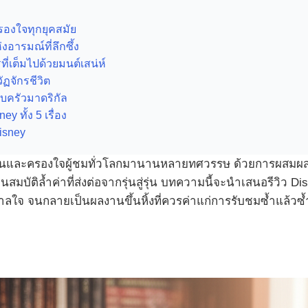
ครองใจทุกยุคสมัย
อารมณ์ที่ลึกซึ้ง
ี่เต็มไปด้วยมนต์เสน่ห์
ฏจักรชีวิต
บครัวมาดริกัล
 ทั้ง 5 เรื่อง
isney
นและครองใจผู้ชมทั่วโลกมานานหลายทศวรรษ ด้วยการผสมผสาน
บัติล้ำค่าที่ส่งต่อจากรุ่นสู่รุ่น บทความนี้จะนำเสนอรีวิว D
าลใจ จนกลายเป็นผลงานขึ้นหิ้งที่ควรค่าแก่การรับชมซ้ำแล้วซ้