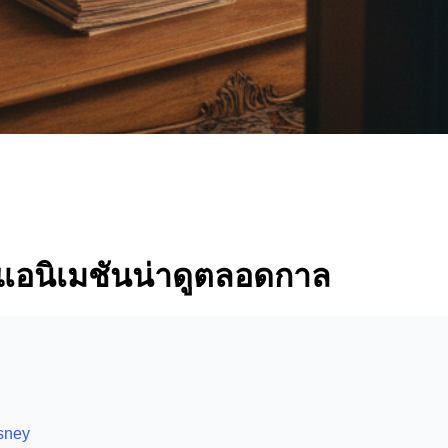
์แอนิเมชันน่าดูตลอดกาล
sney