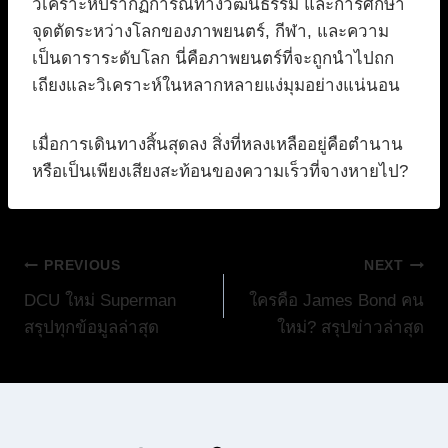
วิเคราะห์ปรากฏการณ์ทางวัฒนธรรม และการศึกษา
จุดตัดระหว่างโลกของภาพยนตร์, กีฬา, และความ
เป็นดาราระดับโลก นี่คือภาพยนตร์ที่จะถูกนำไปถก
เถียงและวิเคราะห์ในหลากหลายแง่มุมอย่างแน่นอน
เมื่อการเดินทางสิ้นสุดลง สิ่งที่หลงเหลืออยู่คือตำนาน
หรือเป็นเพียงเสียงสะท้อนของความเร็วที่จางหายไป?
แนะแนว
PREVIOUS
NEXT
DCU ใหม่ Superman
ใครคือ James Bond คน
เรื่อง
สรุปทุกข้อมูลล่าสุด
ใหม่? สรุปข่าวล่าสุด