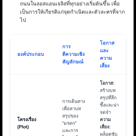
ถนนในลอสแอนเจลิสที่ทุกอย่างเริ่มต้นขึ้น เพื่อ
เป็นการให้เกียรติแก่จุดกำเนิดและตัวละครที่จาก
ไป
โอกาส
การ
และ
องค์ประกอบ
ตีความเชิง
ความ
สัญลักษณ์
เสี่ยง
โอกาส:
สร้างบท
สรุปที่ลึก
การเดินทาง
ซึ้งและน่า
เพื่อหาบท
จดจำ
สรุปของ
โครงเรื่อง
ความ
“มรดก”
(Plot)
เสี่ยง:
และการ
พล็อตซับ