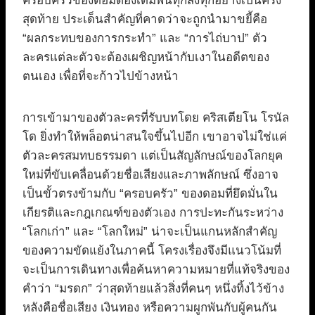
ครอบครัวของดอมต้องเดิมพันทุกสิ่งทุกอย่างเป็นครั้ง
สุดท้าย ประเด็นสำคัญที่คาดว่าจะถูกนำมาขยี้คือ
“ผลกระทบของการกระทำ” และ “การไถ่บาป” ตัว
ละครแต่ละตัวจะต้องเผชิญหน้ากับเงาในอดีตของ
ตนเอง เพื่อที่จะก้าวไปข้างหน้า
การเข้ามาของตัวละครที่รับบทโดย คริสเตียโน โรนัล
โด ยิ่งทำให้พล็อตน่าสนใจขึ้นไปอีก เขาอาจไม่ใช่แค่
ตัวละครสมทบธรรมดา แต่เป็นสัญลักษณ์ของโลกยุค
ใหม่ที่ขับเคลื่อนด้วยชื่อเสียงและภาพลักษณ์ ซึ่งอาจ
เป็นขั้วตรงข้ามกับ “ครอบครัว” ของดอมที่ยึดมั่นใน
เกียรติและกฎเกณฑ์ของตัวเอง การปะทะกันระหว่าง
“โลกเก่า” และ “โลกใหม่” น่าจะเป็นแกนหลักสำคัญ
ของความขัดแย้งในภาคนี้ โครงเรื่องจึงมีแนวโน้มที่
จะเป็นการเดินทางเพื่อค้นหาความหมายที่แท้จริงของ
คำว่า “มรดก” ว่าสุดท้ายแล้วสิ่งที่คนๆ หนึ่งทิ้งไว้ข้าง
หลังคือชื่อเสียง เงินทอง หรือความผูกพันกับผู้คนกัน