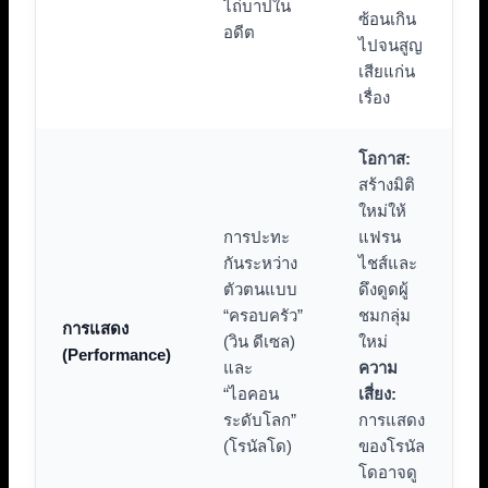
ไถ่บาปใน
ซ้อนเกิน
อดีต
ไปจนสูญ
เสียแก่น
เรื่อง
โอกาส:
สร้างมิติ
ใหม่ให้
การปะทะ
แฟรน
กันระหว่าง
ไชส์และ
ตัวตนแบบ
ดึงดูดผู้
“ครอบครัว”
ชมกลุ่ม
การแสดง
(วิน ดีเซล)
ใหม่
(Performance)
และ
ความ
“ไอคอน
เสี่ยง:
ระดับโลก”
การแสดง
(โรนัลโด)
ของโรนัล
โดอาจดู