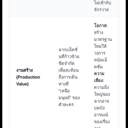
ไม่เข้ากับ
จักรวาล
โอกาส:
สร้าง
มาตรฐาน
ใหม่ให้
ฉากแอ็คชั่
วงการ
นที่ก้าวข้าม
หนังแอ็
ขีดจำกัด
คชั่น
งานสร้าง
เพื่อสะท้อน
ความ
(Production
ถึงการเดิน
เสี่ยง:
Value)
ทางที่
ความยิ่ง
“เหนือ
ใหญ่ของ
มนุษย์” ของ
ฉากอาจ
ตัวละคร
บดบัง
อารมณ์
ของเรื่อง