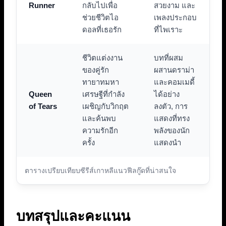
Runner
กลับไปเพื่อ
สวยงาม และ
ช่วยชีวิตไอ
เพลงประกอบ
ดอลที่เธอรัก
ที่ไพเราะ
ชีวิตแต่งงาน
บทที่ผสม
ของคู่รัก
ผสานดราม่า
ทายาทมหา
และคอมเมดี้
Queen
เศรษฐีที่กำลัง
ได้อย่าง
of Tears
เผชิญกับวิกฤต
ลงตัว, การ
และค้นพบ
แสดงที่ทรง
ความรักอีก
พลังของนัก
ครั้ง
แสดงนำ
ตารางเปรียบเทียบซีรีส์เกาหลีแนวฟีลกู๊ดที่น่าสนใจ
บทสรุปและคะแนน