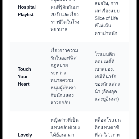
สมจริง, การ
Hospital
คนที่รู้จักกันมา
เล่าเรื่องแบบ
Playlist
20 ปี และเรื่อง
Slice of Life
ราวชีวิตในโรง
ที่ไม่เน้น
พยาบาล
ดราม่าหนัก
เรื่องราวความ
โรแมนติก
รักในออฟฟิศ
คอมเมดี้ที่
กฎหมาย
Touch
เบาสมอง,
ระหว่าง
Your
เคมีที่น่ารัก
ทนายความ
Heart
ของนักแสดง
หนุ่มผู้เย็นชา
นำ (อีดงอุค
กับนักแสดง
และยูอินนา)
สาวตกอับ
หญิงสาวที่เป็น
พล็อตโรแมน
แฟนคลับตัวยง
ติกแฟนตาซี
Lovely
ได้ย้อนเวลา
ที่สดใส, ภาพ