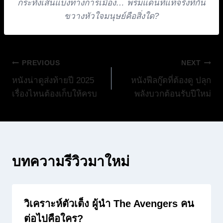
กระทั่งเส้นแบ่งทางการเมือง… พรมแดนที่แท้จริงที่กั้น
ขวางหัวใจมนุษย์คือสิ่งใด?
แนะแนว
PREVIOUS
NEXT
หนังน่าดูส่งท้ายปี 2025
หนังฟีลกู๊ดที่ต้องดู ปลุก
เรื่อง
เรื่องไหนต้องเก็บให้ครบ
พลังบวกต้อนรับปีใหม่
บทความรีวิวมาใหม่
วิเคราะห์ตัวเต็ง ผู้นำ The Avengers คน
ต่อไปคือใคร?