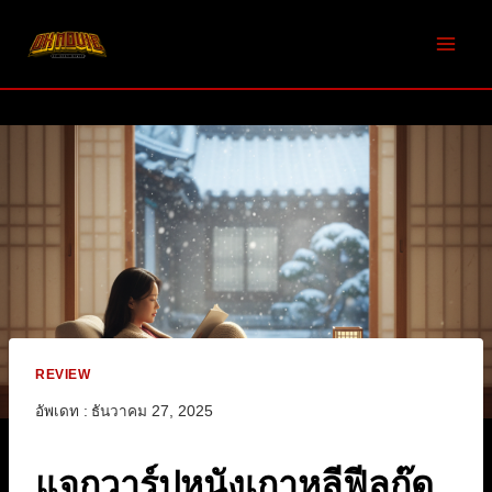
Skip
to
content
REVIEW
อัพเดท :
ธันวาคม 27, 2025
แจกวาร์ปหนังเกาหลีฟีลกู๊ด