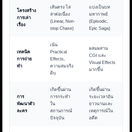
เส้นตรง ไล่
แบ่งเป็นบท
โครงสร้าง
ล่าต่อเนื่อง
มหากาพย์
การเล่า
(Linear, Non-
(Episodic,
เรื่อง
stop Chase)
Epic Saga)
เน้น
ผสมผสาน
เทคนิค
Practical
CGI และ
การถ่าย
Effects,
Visual Effects
ทำ
ความสมจริง
มากขึ้น
ดิบ
เกิดขึ้นผ่าน
เกิดขึ้นผ่าน
การ
การกระทำ
ระยะเวลาอัน
พัฒนาตัว
ใน
ยาวนานและ
ละคร
สถานการณ์
เหตุการณ์ใน
ปัจจุบัน
อดีต