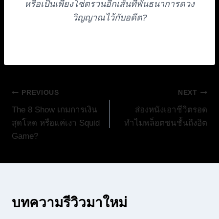
หรือเป็นเพียงโซ่ตรวนอีกเส้นที่พันธนาการดวง
วิญญาณไว้กับอดีต?
แนะแนว
PREVIOUS
NEXT
The 8 Show เกมการเงิน
ส่องหนังเอาชีวิตรอด
เรื่อง
สุดโหด หรือแค่เงา Squid
ทำไมพล็อตชนชั้นถึงฮิต
Game?
บทความรีวิวมาใหม่