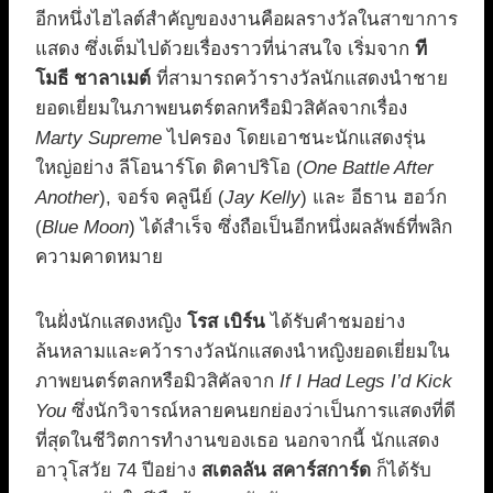
อีกหนึ่งไฮไลต์สำคัญของงานคือผลรางวัลในสาขาการ
แสดง ซึ่งเต็มไปด้วยเรื่องราวที่น่าสนใจ เริ่มจาก
ที
โมธี ชาลาเมต์
ที่สามารถคว้ารางวัลนักแสดงนำชาย
ยอดเยี่ยมในภาพยนตร์ตลกหรือมิวสิคัลจากเรื่อง
Marty Supreme
ไปครอง โดยเอาชนะนักแสดงรุ่น
ใหญ่อย่าง ลีโอนาร์โด ดิคาปริโอ (
One Battle After
Another
), จอร์จ คลูนีย์ (
Jay Kelly
) และ อีธาน ฮอว์ก
(
Blue Moon
) ได้สำเร็จ ซึ่งถือเป็นอีกหนึ่งผลลัพธ์ที่พลิก
ความคาดหมาย
ในฝั่งนักแสดงหญิง
โรส เบิร์น
ได้รับคำชมอย่าง
ล้นหลามและคว้ารางวัลนักแสดงนำหญิงยอดเยี่ยมใน
ภาพยนตร์ตลกหรือมิวสิคัลจาก
If I Had Legs I’d Kick
You
ซึ่งนักวิจารณ์หลายคนยกย่องว่าเป็นการแสดงที่ดี
ที่สุดในชีวิตการทำงานของเธอ นอกจากนี้ นักแสดง
อาวุโสวัย 74 ปีอย่าง
สเตลลัน สคาร์สการ์ด
ก็ได้รับ