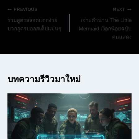
แนะแนว
PREVIOUS
NEXT
รวมสูตรสล็อตแตกง่าย
เจาะตำนาน The Little
เรื่อง
บวกสูตรบอลสเต็ปแม่นๆ
Mermaid เงือกน้อยฉบับ
คนแสดง
บทความรีวิวมาใหม่