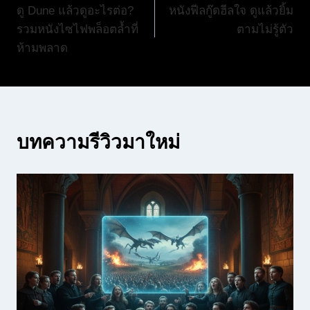
ดู Dune แล้วดูอะไรต่อ?
หนังฟีลกู๊ดฮีลใจ ดูแล้วยิ้ม
เรื่อง
รวมหนังไซไฟพล็อตล้ำที่
ตามไม่รู้ตัว
ห้ามพลาด
บทความรีวิวมาใหม่