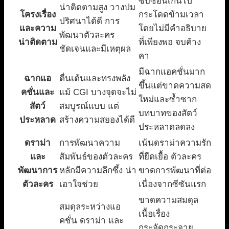
ซับซ้อนเกินไป
น่าติดตามสูง วางปม
โครงเรื่อง
กระโดดข้ามเวลา
ปริศนาได้ดี การ
และความ
โดยไม่มีคำอธิบาย
พัฒนาตัวละคร
น่าติดตาม
ที่เพียงพอ จบค้าง
ชัดเจนและมีเหตุผล
คา
มีฉากแอคชั่นมาก
ฉากแอ
ตื่นเต้นและทรงพลัง
ขึ้นแต่ขาดความสด
คชั่นและ
แม้ CGI บางจุดจะไม่
ใหม่และซ้ำซาก
สัตว์
สมบูรณ์แบบ แต่
บทบาทของสัตว์
ประหลาด
สร้างความสยองได้ดี
ประหลาดลดลง
ดราม่า
การพัฒนาความ
เน้นดราม่าความรัก
และ
สัมพันธ์ของตัวละคร
ที่ยืดเยื้อ ตัวละคร
พัฒนาการ
หลักมีความลึกซึ้ง น่า
ขาดการพัฒนาที่ต่อ
ตัวละคร
เอาใจช่วย
เนื่องจากซีซันแรก
ขาดความสมดุล
สมดุลระหว่างแอ
เนื้อเรื่อง
คชั่น ดราม่า และ
กระจัดกระจาย