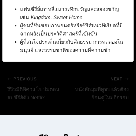
แฟนซีรีส์เกาหลีแนวระทึกขวัญและสยองขวัญ
เช่น
Kingdom
,
Sweet Home
ผู้ชมที่ชื่นชอบภาพยนตร์หรือซีรีส์แนวพีเรียดที่มี
ฉากหลังเป็นประวัติศาสตร์ที่เข้มข้น
ผู้ที่สนใจประเด็นเกี่ยวกับศีลธรรม การทดลองใน
มนุษย์ และธรรมชาติของความดีความชั่ว
แนะแนว
PREVIOUS
NEXT
รีวิวมิติพิศวง ไขปมตอน
หนังหักมุมที่ดูจบแล้วต้อง
เรื่อง
จบซีรีส์ดัง Netflix
ย้อนดูใหม่อีกรอบ