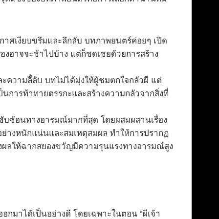
ยากาศเงียบขรึมและลึกลับ บทภาพยนตร์ค่อยๆ เปิด
รื่องอาจจะช้าไปบ้าง แต่ก็ชดเชยด้วยการสร้าง
ามลี้ลับ บทไม่ได้มุ่งให้ผู้ชมตกใจกลัวผี แต่
เป็นการท้าทายตรรกะและสร้างความกลัวจากสิ่งที่
ซับซ้อนทางอารมณ์มากที่สุด โดยผสมผสานเรื่อง
อย่างหนักแน่นและสมเหตุสมผล ทำให้การปรากฏ
งส่งผลให้ฉากสยองขวัญมีความรุนแรงทางอารมณ์สูง
อกมาได้เป็นอย่างดี โดยเฉพาะในตอน “ผีเจ้า