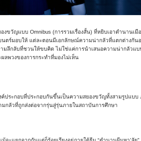
องขวัญแบบ Omnibus (การรวมเรื่องสั้น) ที่หยิบเอาตำนานเมือง
ร์มอบให้ แต่ละตอนมีเอกลักษณ์ความน่ากลัวที่แตกต่างกันอ
วามลึกลับที่ชวนให้ขบคิด ไม่ใช่แค่การนำเสนอความน่ากลัวแ
และผลพวงของการกระทำที่มองไม่เห็น
ประกอบที่ประกอบกันขึ้นเป็นความสยองขวัญทั้งสามรูปแบบ ภาพยนต
ัวที่ถูกส่งต่อจากรุ่นสู่รุ่นภายในสถาบันการศึกษา
ที่แม้จะแยกจากกันแต่ก็ร้อยเรียงอยู่ภายใต้ธีม “ตำนานผีมหา’ล