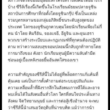
สภาวะจิตใจของมนุษย์และโครงสร้างสังคมได้อย่างไร
บ้าง ซีรีส์เรื่องนี้เกิดขึ้นในโรงเรียนมัธยมปลายจูชิน
สถาบันการศึกษาที่ก่อตั้งโดยจูชินกรุ๊ป ซึ่งเป็นแหล่ง
รวมบุตรหลานของกลุ่มอภิสิทธิ์ชนระดับสูงสุดของ
ประเทศ โลกของจูชินถูกควบคุมโดยนักเรียนเพียงไม่กี่
คน นำโดย คิมรีอัน, จองแจอี, อียูจิน และยุนเฮรา
พวกเขาสร้างระเบียบและกฎเกณฑ์ที่ทุกคนต้องปฏิบัติ
ตาม ทว่าความสงบสุขจอมปลอมนี้กลับถูกท้าทายโดย
การมาถึงของ คังฮา นักเรียนทุนผู้มีความลับดำมืด
ซ่อนอยู่เบื้องหลังรอยยิ้มอันสดใสของเขา
ความสำคัญของซีรีส์นี้ไม่ได้อยู่ที่พล็อตการแก้แค้นที่
คุ้นเคย แต่เป็นการตั้งคำถามต่อระบบอุปถัมภ์และ
ความเหลื่อมล้ำที่ฝังรากลึกในสังคมเกาหลีใต้และอาจ
พบเห็นได้ในสังคมอื่นทั่วโลก ใครที่สนใจประเด็นทาง
สังคม จิตวิทยามนุษย์ และการต่อสู้เชิงอำนาจ จะพบ
ว่าซีรีส์นี้นำเสนอวัตถุดิบที่น่าขบคิด แม้ว่าการนำ