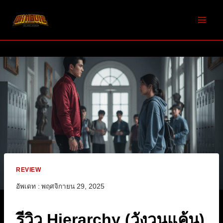
Skip
to
content
REVIEW
อัพเดท :
พฤศจิกายน 29, 2025
รีวิว Hierarchy (วังวนแค้น)