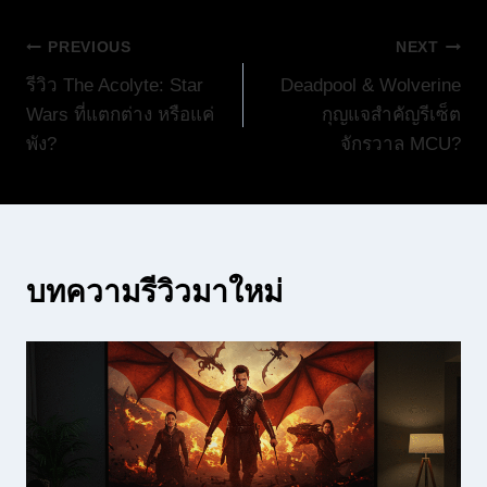
แนะแนว
PREVIOUS
NEXT
รีวิว The Acolyte: Star
Deadpool & Wolverine
เรื่อง
Wars ที่แตกต่าง หรือแค่
กุญแจสำคัญรีเซ็ต
พัง?
จักรวาล MCU?
บทความรีวิวมาใหม่