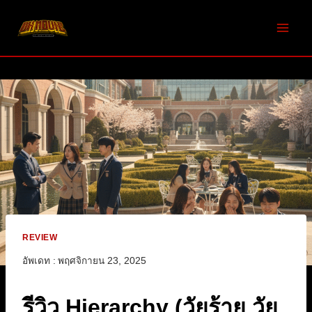
Skip
to
content
REVIEW
อัพเดท :
พฤศจิกายน 23, 2025
รีวิว Hierarchy (วัยร้าย วัย