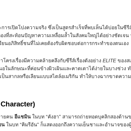
ารเปิดโปงความจริง ซึ่งเป็นสูตรสำเร็จที่พบเห็นได้บ่อยในซีรี
ำลองที่สะท้อนปัญหาความเหลื่อมล้ำในสังคมใหญ่ได้อย่างชัดเ
กเรียนอภิสิทธิ์ชนที่ไม่เคยต้องรับผิดชอบต่อการกระทำของตนเอง
ครงเรื่องมีความคล้ายคลึงกับซีรีส์เรื่องดังอย่าง
ELITE
ของสเป
นอในลักษณะที่ค่อนข้างผิวเผินและคาดเดาได้ง่ายในบางช่วง ทำ
เป็นสากลหรือเลียนแบบสไตล์อเมริกัน ทำให้บางฉากขาดความ
Character)
่หลายคน
อีแชมิน
ในบท “คังฮา” สามารถถ่ายทอดบุคลิกสองด้าน
อน
ในบท “คิมรีอัน” ก็แสดงออกถึงความเย็นชาและอำนาจของผู