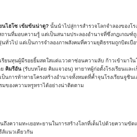
ียนไฮโซ เข้มข้นน่าดู?
นั้นนำไปสู่การสำรวจโลกจำลองของโรงเ
ช่แค่สถานที่มอบความรู้ แต่เป็นสนามประลองอำนาจที่ซึ่งกฎเกณฑ
วัยรุ่นทั่วไป แต่เป็นการจำลองภาพสังคมที่ความยุติธรรมถูกบิดเบือ
เรียนทุนผู้มีรอยยิ้มสดใสแต่แววตาซ่อนความลับ ก้าวเข้ามาในโร
โดย
คิมรีอัน
(รับบทโดย คิมแจวอน) ทายาทผู้ก่อตั้งโรงเรียนและเป
เป็นการท้าทายโครงสร้างอำนาจทั้งหมดที่ค้ำจุนโรงเรียนจูชินเ
ต้พรมของความหรูหราได้อย่างน่าติดตาม
็นถึงความทะเยอทะยานในการสร้างโลกที่เต็มไปด้วยความขัดแย้
รีส์แนวเดียวกัน