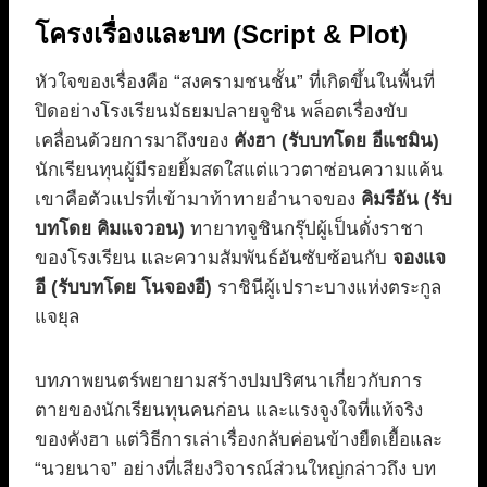
โครงเรื่องและบท (Script & Plot)
หัวใจของเรื่องคือ “สงครามชนชั้น” ที่เกิดขึ้นในพื้นที่
ปิดอย่างโรงเรียนมัธยมปลายจูชิน พล็อตเรื่องขับ
เคลื่อนด้วยการมาถึงของ
คังฮา (รับบทโดย อีแชมิน)
นักเรียนทุนผู้มีรอยยิ้มสดใสแต่แววตาซ่อนความแค้น
เขาคือตัวแปรที่เข้ามาท้าทายอำนาจของ
คิมรีอัน (รับ
บทโดย คิมแจวอน)
ทายาทจูชินกรุ๊ปผู้เป็นดั่งราชา
ของโรงเรียน และความสัมพันธ์อันซับซ้อนกับ
จองแจ
อี (รับบทโดย โนจองอี)
ราชินีผู้เปราะบางแห่งตระกูล
แจยุล
บทภาพยนตร์พยายามสร้างปมปริศนาเกี่ยวกับการ
ตายของนักเรียนทุนคนก่อน และแรงจูงใจที่แท้จริง
ของคังฮา แต่วิธีการเล่าเรื่องกลับค่อนข้างยืดเยื้อและ
“นวยนาจ” อย่างที่เสียงวิจารณ์ส่วนใหญ่กล่าวถึง บท