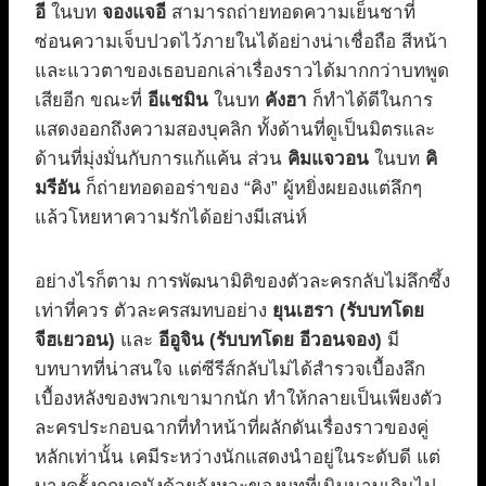
อี
ในบท
จองแจอี
สามารถถ่ายทอดความเย็นชาที่
ซ่อนความเจ็บปวดไว้ภายในได้อย่างน่าเชื่อถือ สีหน้า
และแววตาของเธอบอกเล่าเรื่องราวได้มากกว่าบทพูด
เสียอีก ขณะที่
อีแชมิน
ในบท
คังฮา
ก็ทำได้ดีในการ
แสดงออกถึงความสองบุคลิก ทั้งด้านที่ดูเป็นมิตรและ
ด้านที่มุ่งมั่นกับการแก้แค้น ส่วน
คิมแจวอน
ในบท
คิ
มรีอัน
ก็ถ่ายทอดออร่าของ “คิง” ผู้หยิ่งผยองแต่ลึกๆ
แล้วโหยหาความรักได้อย่างมีเสน่ห์
อย่างไรก็ตาม การพัฒนามิติของตัวละครกลับไม่ลึกซึ้ง
เท่าที่ควร ตัวละครสมทบอย่าง
ยุนเฮรา (รับบทโดย
จีฮเยวอน)
และ
อีอูจิน (รับบทโดย อีวอนจอง)
มี
บทบาทที่น่าสนใจ แต่ซีรีส์กลับไม่ได้สำรวจเบื้องลึก
เบื้องหลังของพวกเขามากนัก ทำให้กลายเป็นเพียงตัว
ละครประกอบฉากที่ทำหน้าที่ผลักดันเรื่องราวของคู่
หลักเท่านั้น เคมีระหว่างนักแสดงนำอยู่ในระดับดี แต่