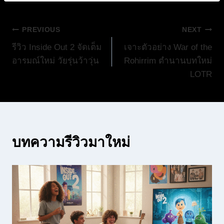
แนะแนว
PREVIOUS
NEXT
รีวิว Inside Out 2 จัดเต็ม
เจาะตัวอย่าง War of the
เรื่อง
อารมณ์ใหม่ วัยรุ่นว้าวุ่น
Rohirrim ตำนานบทใหม่
LOTR
บทความรีวิวมาใหม่