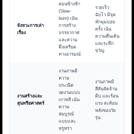
ค่อนข้างช้า
รวดเร็ว
(Slow-
ฉับไว มีจุด
burn) เน้น
หักมุมบ่อย
จังหวะการเล่า
การสร้าง
ครั้ง เน้น
เรื่อง
บรรยากาศ
ความตื่นเต้น
และความ
และระทึก
ตึงเครียด
ขวัญ
ทางอารมณ์
งานภาพมี
ความ
งานภาพมี
ประณีต
สีสันจัดจ้าน
งดงามแบบ
งานสร้างและ
ดิบ และร้อน
เกาหลี เน้น
สุนทรียศาสตร์
แรง สะท้อน
ความ
พลังของวัย
สมบูรณ์
รุ่น
แบบและ
หรูหรา