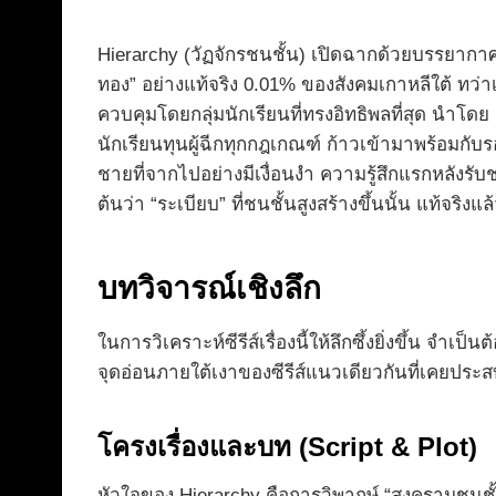
Hierarchy (วัฏจักรชนชั้น) เปิดฉากด้วยบรรยากา
ทอง” อย่างแท้จริง 0.01% ของสังคมเกาหลีใต้ ทว่า
ควบคุมโดยกลุ่มนักเรียนที่ทรงอิทธิพลที่สุด นำโดย
นักเรียนทุนผู้ฉีกทุกกฎเกณฑ์ ก้าวเข้ามาพร้อมกับร
ชายที่จากไปอย่างมีเงื่อนงำ ความรู้สึกแรกหลังรั
ต้นว่า “ระเบียบ” ที่ชนชั้นสูงสร้างขึ้นนั้น แท้จริ
บทวิจารณ์เชิงลึก
ในการวิเคราะห์ซีรีส์เรื่องนี้ให้ลึกซึ้งยิ่งขึ้น จ
จุดอ่อนภายใต้เงาของซีรีส์แนวเดียวกันที่เคยปร
โครงเรื่องและบท (Script & Plot)
หัวใจของ Hierarchy คือการวิพากษ์ “สงครามชนชั