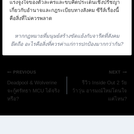
แรงจูงใจของตัวละครและขบคิดประเด็นเชิงปรัชญา
เกี่ยวกับอำนาจและกฎระเบียบทางสังคม ซีรีส์เรื่องนี้
คือสิ่งที่ไม่ควรพลาด
หากกฎหมายที่มนุษย์สร้างขัดแย้งกับจารีตที่สังคม
ยึดถือ อะไรคือสิ่งที่ควรค่าแก่การปกป้องมากกว่ากัน?
แนะแนว
PREVIOUS
NEXT
Deadpool & Wolverine
รีวิว Inside Out 2 วัย
เรื่อง
จะกู้ศรัทธา MCU ได้จริง
ว้าวุ่น อารมณ์ใหม่โดนใจ
หรือ?
แค่ไหน?