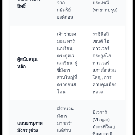
จาก
ประเพณี
สิทธิ์
กษัตริย์
(ทายาทบุรุษ)
องค์ก่อน
เจ้าชายเด
ราชินีอลิ
มอน ทาร์
เซนต์ ไฮ
แกเรียน,
ทาวเวอร์,
ตระกูลเว
ตระกูลไฮ
ผู้สนับสนุน
แลเรียน, ผู้
ทาวเวอร์,
หลัก
ขี่มังกร
สภาเล็กส่วน
ส่วนใหญ่ที่
ใหญ่, การ
ดรากอนส
ควบคุมเมือง
โตน
หลวง
มีจำนวน
มีเวการ์
มังกร
(Vhagar)
แสนยานุภาพ
มากกว่า
มังกรที่ใหญ่
มังกร (ช่วง
แต่ส่วน
ที่สุดและมี