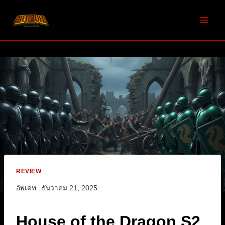
Skip
to
content
REVIEW
อัพเดท :
ธันวาคม 21, 2025
House of the Dragon S2