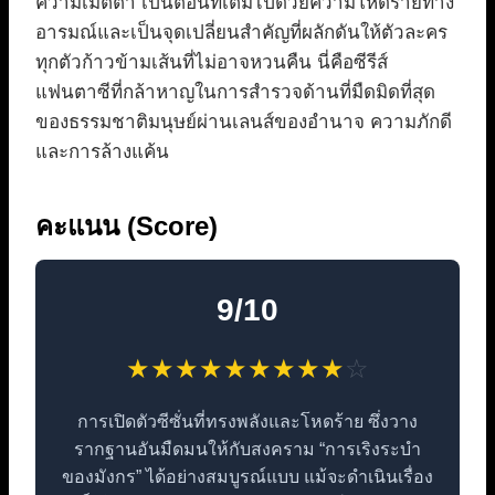
ความเมตตา เป็นตอนที่เต็มไปด้วยความโหดร้ายทาง
อารมณ์และเป็นจุดเปลี่ยนสำคัญที่ผลักดันให้ตัวละคร
ทุกตัวก้าวข้ามเส้นที่ไม่อาจหวนคืน นี่คือซีรีส์
แฟนตาซีที่กล้าหาญในการสำรวจด้านที่มืดมิดที่สุด
ของธรรมชาติมนุษย์ผ่านเลนส์ของอำนาจ ความภักดี
และการล้างแค้น
คะแนน (Score)
9/10
★
★
★
★
★
★
★
★
★
☆
การเปิดตัวซีซั่นที่ทรงพลังและโหดร้าย ซึ่งวาง
รากฐานอันมืดมนให้กับสงคราม “การเริงระบำ
ของมังกร” ได้อย่างสมบูรณ์แบบ แม้จะดำเนินเรื่อง