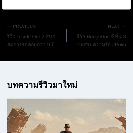
แนะแนว
PREVIOUS
NEXT
รีวิว Inside Out 2 สนุก
รีวิว Bridgerton ซีซั่น 3
เรื่อง
สมการรอคอยกว่า 9 ปี
บทสรุปความรัก #Polin
บทความรีวิวมาใหม่