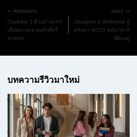
แนะแนว
PREVIOUS
NEXT
Gladiator 2 ตัวอย่างแรก!
Deadpool & Wolverine กู้
เรื่อง
เดือดทะลุจอ สมศักดิ์ศรี
ศรัทธา MCU? หนังเรท R
ภาคต่อ
ที่ต้องดู
บทความรีวิวมาใหม่