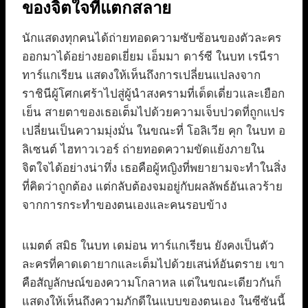
ของจิตใจที่แตกสลาย
นักแสดงทุกคนได้ถ่ายทอดความซับซ้อนของตัวละคร
ออกมาได้อย่างยอดเยี่ยม เอ็มมา ดาร์ซี ในบท เรนีรา
ทาร์แกเรียน แสดงให้เห็นถึงการเปลี่ยนแปลงจาก
ราชินีผู้โศกเศร้าไปสู่ผู้นำสงครามที่เด็ดเดี่ยวและเยือก
เย็น สายตาของเธอเต็มไปด้วยความเจ็บปวดที่ถูกแปร
เปลี่ยนเป็นความมุ่งมั่น ในขณะที่ โอลิเวีย คุก ในบท อ
ลิเซนต์ ไฮทาวเวอร์ ถ่ายทอดความขัดแย้งภายใน
จิตใจได้อย่างน่าทึ่ง เธอคือผู้หญิงที่พยายามจะทำในสิ่ง
ที่คิดว่าถูกต้อง แต่กลับต้องจมอยู่กับผลลัพธ์อันเลวร้าย
จากการกระทำของตนเองและคนรอบข้าง
แมตต์ สมิธ ในบท เดม่อน ทาร์แกเรียน ยังคงเป็นตัว
ละครที่คาดเดายากและเต็มไปด้วยเสน่ห์อันตราย เขา
คือสัญลักษณ์ของความโกลาหล แต่ในขณะเดียวกันก็
แสดงให้เห็นถึงความภักดีในแบบของตนเอง ในซีซันนี้