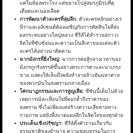
แค่ในท้องพระโรง แต่ขยายไปสู่สมรภูมิรบที่ดุ
เดือดและนองเลือด
การพัฒนาตัวละครที่ลุ่มลึก:
ตัวละครหลักอย่างเร
นีราและอลิเซนต์ต้องเผชิญกับการตัดสินใจที่ส่ง
ผลกระทบอย่างใหญ่หลวง ซีรีส์ได้สำรวจสภาวะ
จิตใจที่ซับซ้อนและความเป็นสีเทาของแต่ละตัว
ละครได้อย่างน่าติดตาม
ฉากมังกรที่ยิ่งใหญ่:
ฉากการต่อสู้กลางเวหาของ
มังกรถูกรังสรรค์ขึ้นอย่างตระการตาและน่าเกรง
ขาม แสดงให้เห็นถึงพลังทำลายล้างอันมหาศาล
ของพวกมันในสงครามกลางเมือง
โศกนาฏกรรมและการสูญเสีย:
ซีซันนี้เต็มไปด้วย
เหตุการณ์สะเทือนใจที่ตอกย้ำถึงราคาของ
สงคราม ซึ่งไม่เพียงแต่สร้างความเสียหายทาง
กายภาพ แต่ยังทิ้งบาดแผลลึกในจิตใจของทุกฝ่าย
ประเด็นเชิงปรัชญา:
ซีรีส์ตั้งคำถามเกี่ยวกับ
ธรรมชาติของอำนาจ ความชอบธรรมในการ