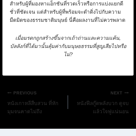
สำหรับผู้ที่มองหาแอ็กชันที่รวดเร็วหรือการแบ่งแยกดี
ชั่วที่ชัดเจน แต่สำหรับผู้ที่พร้อมจะดำดิ่งไปกับความ
มืดมิดของธรรมชาติมนุษย์ นี่คือผลงานที่ไม่ควรพลาด
เมื่อมรดกถูกสร้างขึ้นจากเถ้าถ่านและความแค้น,
บัลลังก์ที่ได้มานั้นคุ้มค่ากับมนุษยธรรมที่สูญเสียไปหรือ
ไม่?
แนะแนว
PREVIOUS
NEXT
หนังเกาหลีสืบสวน ที่หัก
หนังฟีลกู๊ดพลังบวก ดูจบ
เรื่อง
มุมจนคาดไม่ถึง
แล้วใจฟูแน่นอน