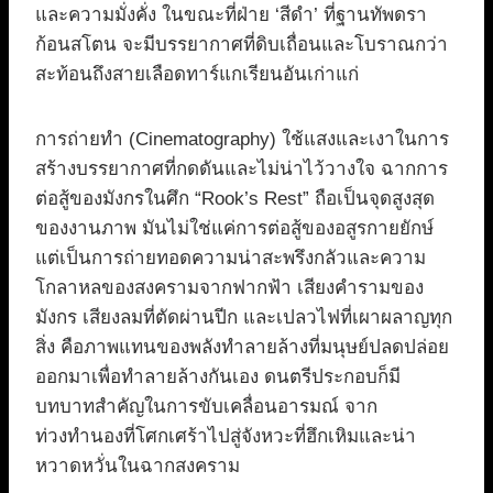
และความมั่งคั่ง ในขณะที่ฝ่าย ‘สีดำ’ ที่ฐานทัพดรา
ก้อนสโตน จะมีบรรยากาศที่ดิบเถื่อนและโบราณกว่า
สะท้อนถึงสายเลือดทาร์แกเรียนอันเก่าแก่
การถ่ายทำ (Cinematography) ใช้แสงและเงาในการ
สร้างบรรยากาศที่กดดันและไม่น่าไว้วางใจ ฉากการ
ต่อสู้ของมังกรในศึก “Rook’s Rest” ถือเป็นจุดสูงสุด
ของงานภาพ มันไม่ใช่แค่การต่อสู้ของอสูรกายยักษ์
แต่เป็นการถ่ายทอดความน่าสะพรึงกลัวและความ
โกลาหลของสงครามจากฟากฟ้า เสียงคำรามของ
มังกร เสียงลมที่ตัดผ่านปีก และเปลวไฟที่เผาผลาญทุก
สิ่ง คือภาพแทนของพลังทำลายล้างที่มนุษย์ปลดปล่อย
ออกมาเพื่อทำลายล้างกันเอง ดนตรีประกอบก็มี
บทบาทสำคัญในการขับเคลื่อนอารมณ์ จาก
ท่วงทำนองที่โศกเศร้าไปสู่จังหวะที่ฮึกเหิมและน่า
หวาดหวั่นในฉากสงคราม