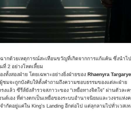
ปิดฉากด้วยเหตุการณ์สะเทือนขวัญที่เกิดจากการแก้แค้น ซึ่งนำไ
ี่ 2 อย่างโหดเหี้ยม
ทั้งสองฝ่าย โดยเฉพาะอย่างยิ่งฝ่ายของ
Rhaenyra Targary
ู้ชมจะถูกบังคับให้ตั้งคำถามถึงความชอบธรรมของแต่ละฝ่าย
รงแล้ว ซีรีส์ยังสำรวจสภาวะของ “เหยื่อทางจิตใจ” ผ่านตัวละครอ
ิเซนต์เอง ที่ต่างตกเป็นเหยื่อของระบบอำนาจนิยมและวงจรแห่ง
จำกัดอยู่แค่ใน King’s Landing อีกต่อไป แต่ลุกลามไปทั่วเวสเ