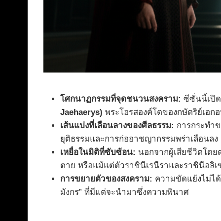
โศกนาฏกรรมที่จุดชนวนสงคราม:
ซีซั่นนี้เ
Jaehaerys)
พระโอรสองค์โตของกษัตริย์เอกอนท
เส้นแบ่งที่เลือนลางของศีลธรรม:
การกระทำของ
ยุติธรรมและการก่ออาชญากรรมพร่าเลือนลง ผ
เหยื่อในมิติที่ซับซ้อน:
นอกจากผู้เสียชีวิตโดยต
ตาย หรือแม้แต่ตัวราชินีเรนีราและราชินีอล
การขยายตัวของสงคราม:
ความขัดแย้งไม่ได้
มังกร” ที่มีแต่จะนำมาซึ่งความพินาศ