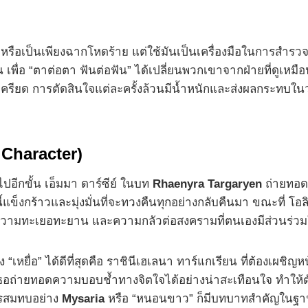
จหรือเป็นเพียงฉากโหดร้าย แต่ใช้มันเป็นเครื่องมือในการสำรวจ
อ “ตาต่อตา ฟันต่อฟัน” ได้เปลี่ยนพวกเขาจากฝ่ายที่ดูเหมือนจะ
รียด การตัดสินใจแต่ละครั้งล้วนมีน้ำหนักและส่งผลกระทบในวง
Character)
อีกขั้น เอ็มมา ดาร์ซีย์ ในบท
Rhaenyra Targaryen
ถ่ายทอด
้แข็งกร้าวและมุ่งมั่นที่จะทวงคืนทุกอย่างกลับคืนมา ขณะที่ โอล
ก ความทะเยอทะยาน และความกลัวต่อสงครามที่ตนเองมีส่วนร่
หยื่อ” ได้ดีที่สุดคือ ราชินีเฮเลนา ทาร์แกเรียน ที่ต้องเผชิญห
งเธอถ่ายทอดความบอบช้ำทางจิตใจได้อย่างน่าสะเทือนใจ ทำใ
ะครสมทบอย่าง
Mysaria
หรือ “หนอนขาว” ก็มีบทบาทสำคัญในฐานะผู