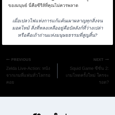
ของมนุษย์ นี่คือซีรีส์ที่คุณไม่ควรพลาด
เมื่อเปลวไฟแห่งการแก้แค้นเผาผลาญทุกสิ่งจน
มอดไหม้ สิ่งที่หลงเหลืออยู่คือบัลลังก์ที่ว่างเปล่า
หรือคือเถ้าถ่านแห่งมนุษยธรรมที่สูญสิ้น?
แนะแนว
PREVIOUS
NEXT
Zelda Live-Action: หนัง
Squid Game ซีซั่น 2:
เรื่อง
จากเกมที่แฟนทั่วโลกรอ
เกมโหดครั้งใหม่ ใครจะ
คอย
รอด?