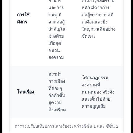
อำนาจ
เป็นอาวุธสงคราม
และการ
หลัก มีฉากการ
การใช้
ข่มขู่ มี
ต่อสู้ทางอากาศที่
มังกร
ฉากต่อสู้
ดุเดือดและยิ่ง
สำคัญใน
ใหญ่กว่าเดิมอย่าง
ช่วงท้าย
ชัดเจน
เพื่อจุด
ชนวน
สงคราม
ดราม่า
โศกนาฏกรรม
การเมือง
สงครามที่
ที่ค่อยๆ
โทนเรื่อง
หม่นหมอง จริงจัง
ก่อตัวขึ้น
และเต็มไปด้วย
สู่ความ
ความสูญเสีย
ตึงเครียด
ตารางเปรียบเทียบการเล่าเรื่องระหว่างซีซั่น 1 และ ซีซั่น 2