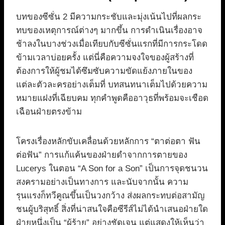
บทของซีซั่น 2 มีความกระชับและมุ่งเน้นไปที่ผลกระ
ทบของเหตุการณ์ต่างๆ มากขึ้น การดำเนินเรื่องอาจ
ช้าลงในบางช่วงเมื่อเทียบกับซีซั่นแรกที่มีการกระโดด
ข้ามเวลาบ่อยครั้ง แต่นี่คือความจงใจของผู้สร้างที่
ต้องการให้ผู้ชมได้ซึมซับความขัดแย้งภายในของ
แต่ละตัวละครอย่างเต็มที่ บทสนทนาเต็มไปด้วยความ
หมายแฝงที่เฉียบคม ทุกคำพูดคืออาวุธที่พร้อมจะเชือด
เฉือนฝ่ายตรงข้าม
โครงเรื่องหลักขับเคลื่อนด้วยหลักการ “ตาต่อตา ฟัน
ต่อฟัน” การแก้แค้นของฝ่ายดำจากการตายของ
Lucerys ในตอน “A Son for a Son” เป็นการจุดชนวน
สงครามอย่างเป็นทางการ และนับจากนั้น ความ
รุนแรงก็ทวีคูณขึ้นเป็นวงกว้าง ส่งผลกระทบต่อสามัญ
ชนผู้บริสุทธิ์ สิ่งที่น่าสนใจคือซีรีส์ไม่ได้นำเสนอฝ่ายใด
ฝ่ายหนึ่งเป็น “ผู้ร้าย” อย่างชัดเจน แต่แสดงให้เห็นว่า