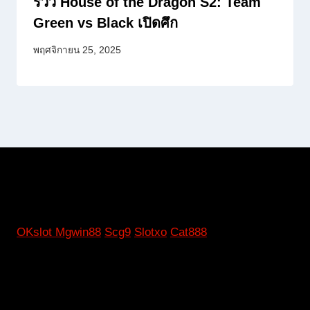
รีวิว House of the Dragon S2: Team
Green vs Black เปิดศึก
พฤศจิกายน 25, 2025
OKslot
Mgwin88
Scg9
Slotxo
Cat888