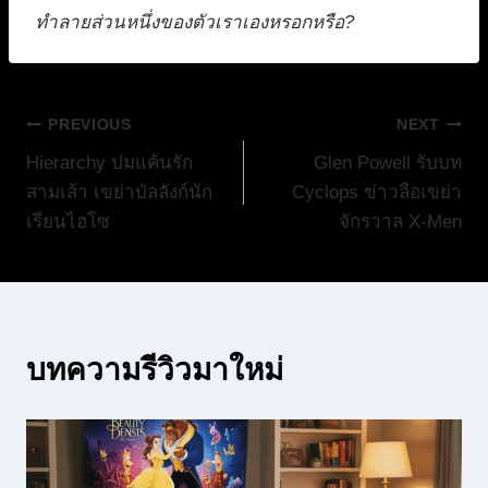
ทำลายส่วนหนึ่งของตัวเราเองหรอกหรือ?
แนะแนว
PREVIOUS
NEXT
Hierarchy ปมแค้นรัก
Glen Powell รับบท
เรื่อง
สามเส้า เขย่าบัลลังก์นัก
Cyclops ข่าวลือเขย่า
เรียนไฮโซ
จักรวาล X-Men
บทความรีวิวมาใหม่