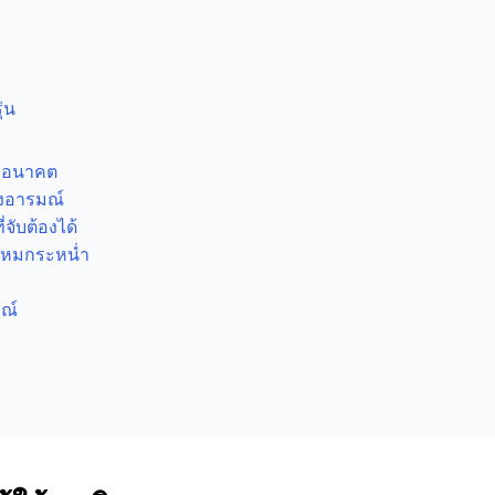
่น
ละอนาคต
งอารมณ์
จับต้องได้
ลโหมกระหน่ำ
มณ์