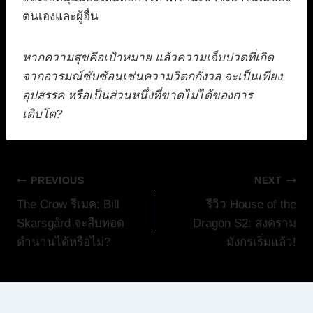
ตนเองและผู้อื่น
หากความสุขคือเป้าหมาย แล้วความเจ็บปวดที่เกิด
จากอารมณ์ซับซ้อนเช่นความวิตกกังวล จะเป็นเพียง
อุปสรรค หรือเป็นส่วนหนึ่งที่ขาดไม่ได้ของการ
เติบโต?
แนะแนว
PREVIOUS
NEXT
The Crow รีเมค: Bill
รีวิว House of the
เรื่อง
Skarsgård จะสืบทอด
Dragon S2: สงคราม
ตำนานได้หรือไม่?
มังกรเริ่มแล้ว!