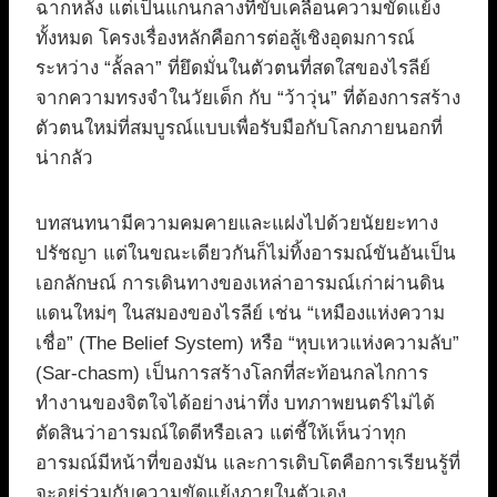
ฉากหลัง แต่เป็นแกนกลางที่ขับเคลื่อนความขัดแย้ง
ทั้งหมด โครงเรื่องหลักคือการต่อสู้เชิงอุดมการณ์
ระหว่าง “ลั้ลลา” ที่ยึดมั่นในตัวตนที่สดใสของไรลีย์
จากความทรงจำในวัยเด็ก กับ “ว้าวุ่น” ที่ต้องการสร้าง
ตัวตนใหม่ที่สมบูรณ์แบบเพื่อรับมือกับโลกภายนอกที่
น่ากลัว
บทสนทนามีความคมคายและแฝงไปด้วยนัยยะทาง
ปรัชญา แต่ในขณะเดียวกันก็ไม่ทิ้งอารมณ์ขันอันเป็น
เอกลักษณ์ การเดินทางของเหล่าอารมณ์เก่าผ่านดิน
แดนใหม่ๆ ในสมองของไรลีย์ เช่น “เหมืองแห่งความ
เชื่อ” (The Belief System) หรือ “หุบเหวแห่งความลับ”
(Sar-chasm) เป็นการสร้างโลกที่สะท้อนกลไกการ
ทำงานของจิตใจได้อย่างน่าทึ่ง บทภาพยนตร์ไม่ได้
ตัดสินว่าอารมณ์ใดดีหรือเลว แต่ชี้ให้เห็นว่าทุก
อารมณ์มีหน้าที่ของมัน และการเติบโตคือการเรียนรู้ที่
จะอยู่ร่วมกับความขัดแย้งภายในตัวเอง