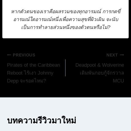
หากตัวตนของเราคือผลรวมของทุกอารมณ์ การกดขี่
อารมณ์ใดอารมณ์หนึ่งเพื่อความสุขที่ผิวเผิน จะนับ
เป็นการทำลายส่วนหนึ่งของตัวตนหรือไม่?
แนะแนว
PREVIOUS
NEXT
Pirates of the Caribbean
Deadpool & Wolverine
เรื่อง
Reboot ไร้เงา Johnny
เดิมพันกอบกู้จักรวาล
Depp จะรอดไหม?
MCU
บทความรีวิวมาใหม่