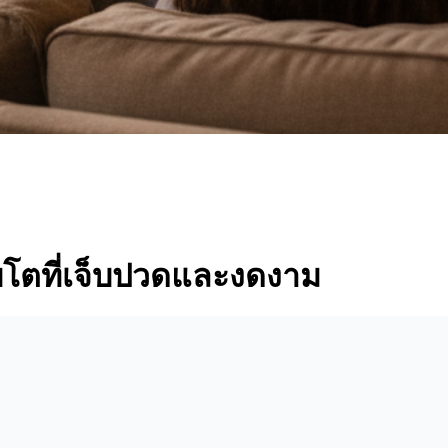
ิบโตที่เจ็บปวดและงดงาม