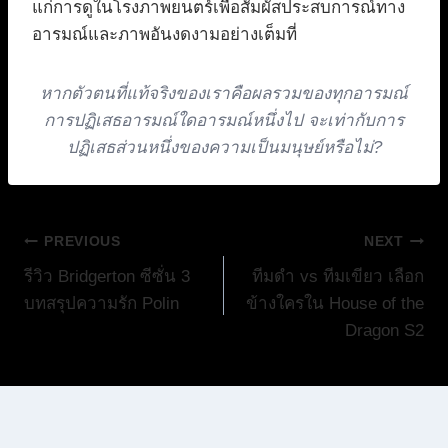
แก่การดูในโรงภาพยนตร์เพื่อสัมผัสประสบการณ์ทาง
อารมณ์และภาพอันงดงามอย่างเต็มที่
หากตัวตนที่แท้จริงของเราคือผลรวมของทุกอารมณ์
การปฏิเสธอารมณ์ใดอารมณ์หนึ่งไป จะเท่ากับการ
ปฏิเสธส่วนหนึ่งของความเป็นมนุษย์หรือไม่?
แนะแนว
PREVIOUS
NEXT
รีวิว Bridgerton ซีซั่น 3
ทีมดำ vs ทีมเขียว เลือก
เรื่อง
บทสรุปความรัก Polin
ข้างใครใน House of the
Dragon S2