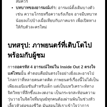
สมควร
บทบาทของอารมณ์เก่า:
อารมณ์ดั้งเดิมบางตัว
เช่น ความโกรธหรือความรังเกียจ อาจมีบทบาท
น้อยลงไปบ้างเมื่อเทียบกับภาคแรก เพื่อเปิดทาง
ให้กับตัวละครใหม่
บทสรุป: ภาพยนตร์ที่เติบโตไป
พร้อมกับผู้ชม
การ
ถอดรหัส 4 อารมณ์ใหม่ใน Inside Out 2 ตรงใจ
แค่ไหน
นั้น คำตอบคือมันตรงใจอย่างยิ่งและอาจไป
ไกลกว่าที่หลายคนคาดคิด ภาพยนตร์เรื่องนี้ไม่ได้เป็น
เพียงแอนิเมชันสำหรับเด็ก แต่เป็นบทวิเคราะห์ทาง
จิตวิทยาที่ลึกซึ้งและงดงาม เป็นกระจกสะท้อนความ
วุ่นวายในจิตใจที่มนุษย์ทุกคนต้องผ่านพ้นในช่วงหัว
เลี้ยวหัวต่อของชีวิต มันสอนให้เราเข้าใจว่าการ