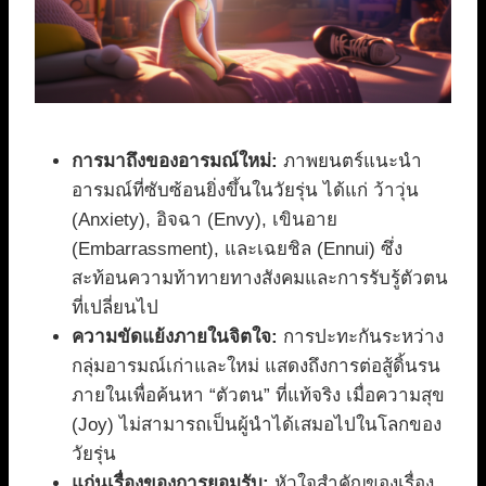
การมาถึงของอารมณ์ใหม่:
ภาพยนตร์แนะนำ
อารมณ์ที่ซับซ้อนยิ่งขึ้นในวัยรุ่น ได้แก่ ว้าวุ่น
(Anxiety), อิจฉา (Envy), เขินอาย
(Embarrassment), และเฉยชิล (Ennui) ซึ่ง
สะท้อนความท้าทายทางสังคมและการรับรู้ตัวตน
ที่เปลี่ยนไป
ความขัดแย้งภายในจิตใจ:
การปะทะกันระหว่าง
กลุ่มอารมณ์เก่าและใหม่ แสดงถึงการต่อสู้ดิ้นรน
ภายในเพื่อค้นหา “ตัวตน” ที่แท้จริง เมื่อความสุข
(Joy) ไม่สามารถเป็นผู้นำได้เสมอไปในโลกของ
วัยรุ่น
แก่นเรื่องของการยอมรับ:
หัวใจสำคัญของเรื่อง