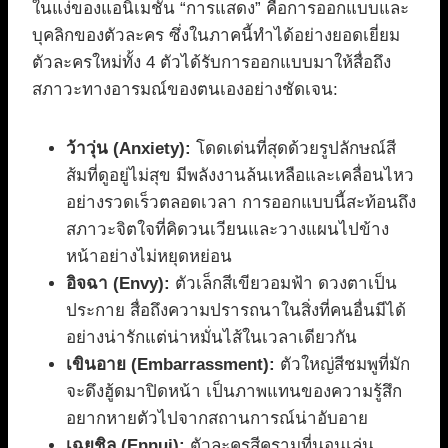
ในแง่ของแอนิเมชัน “การแสดง” คือการออกแบบและ
บุคลิกของตัวละคร ซึ่งในภาคนี้ทำได้อย่างยอดเยี่ยม
ตัวละครใหม่ทั้ง 4 ตัวได้รับการออกแบบมาให้สื่อถึง
สภาวะทางอารมณ์ของตนเองอย่างชัดเจน:
ว้าวุ่น (Anxiety):
โดดเด่นที่สุดด้วยรูปลักษณ์สี
ส้มที่ดูอยู่ไม่สุข มีพลังงานล้นเหลือและเคลื่อนไหว
อย่างรวดเร็วตลอดเวลา การออกแบบนี้สะท้อนถึง
สภาวะจิตใจที่คิดวนเวียนและวางแผนไปข้าง
หน้าอย่างไม่หยุดหย่อน
อิจฉา (Envy):
ตัวเล็กสีเขียวอมฟ้า ดวงตาเป็น
ประกาย สื่อถึงความปรารถนาในสิ่งที่คนอื่นมีได้
อย่างน่ารักแต่น่าหมั่นไส้ในเวลาเดียวกัน
เขินอาย (Embarrassment):
ตัวใหญ่สีชมพูที่มัก
จะดึงฮู้ดมาปิดหน้า เป็นภาพแทนของความรู้สึก
อยากหายตัวไปจากสถานการณ์น่าอับอาย
เฉยชิล (Ennui):
ตัวละครสีครามที่นอนเล่น