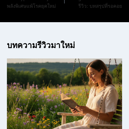
เรื่อง
พลังพิเศษแพ้โรคยุคใหม่
รีวิว: บทสรุปที่รอคอย
บทความรีวิวมาใหม่