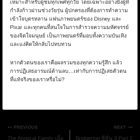
เหมาะสำหรับผู้ชมทุกเพศทุกวัย โดยเฉพาะอย่างยิ่งผู้ที่
กำลังก้าวผ่านช่วงวัยรุ่น ผู้ปกครองที่ต้องการทำความ
เข้าใจบุตรหลาน แฟนภาพยนตร์ของ Disney และ
Pixar และทุกคนที่สนใจในการสำรวจความมหัศจรรย์
ของจิตใจมนุษย์ เป็นภาพยนตร์ที่มอบทั้งความบันเทิง
และแง่คิดให้กลับไปทบทวน
หากตัวตนของเราคือผลรวมของทุกความรู้สึก แล้ว
การปฏิเสธอารมณ์ด้านลบ…เท่ากับการปฏิเสธตัวตน
ที่แท้จริงของเราหรือไม่?
แนะแนว
PREVIOUS
NEXT
The Atypical Family เมื่อ
Bridgerton ซีซั่น 3 Part 2