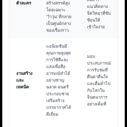
ตัวละคร
สร้างสรรค์สูง
แนวคิดทาง
โดยเฉพาะ
จิตวิทยาที่ซับ
‘ว้าวุ่น’ ที่กลาย
ซ้อนให้
เป็นศูนย์กลาง
เข้าใจง่าย
ของเรื่องราว
แอนิเมชันมี
คุณภาพสูงสุด
มอบ
การใช้สีและ
ประสบการณ์
แสงเพื่อสื่อ
การรับชมที่
งานสร้าง
อารมณ์ทำได้
ตื่นตาตื่นใจ
และ
อย่างชาญ
และดื่มด่ำไป
เทคนิค
ฉลาด ดนตรี
กับโลกใน
ประกอบช่วย
จินตนาการ
เสริมสร้าง
อย่างเต็มที่
บรรยากาศได้
ดีเยี่ยม