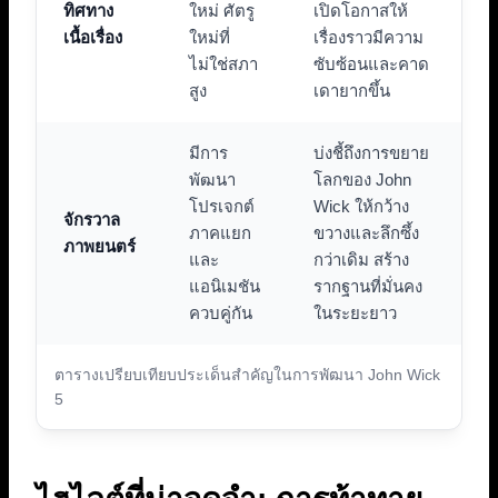
ทิศทาง
ใหม่ ศัตรู
เปิดโอกาสให้
เนื้อเรื่อง
ใหม่ที่
เรื่องราวมีความ
ไม่ใช่สภา
ซับซ้อนและคาด
สูง
เดายากขึ้น
มีการ
บ่งชี้ถึงการขยาย
พัฒนา
โลกของ John
โปรเจกต์
Wick ให้กว้าง
จักรวาล
ภาคแยก
ขวางและลึกซึ้ง
ภาพยนตร์
และ
กว่าเดิม สร้าง
แอนิเมชัน
รากฐานที่มั่นคง
ควบคู่กัน
ในระยะยาว
ตารางเปรียบเทียบประเด็นสำคัญในการพัฒนา John Wick
5