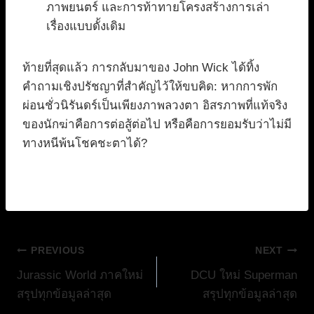
ภาพยนตร์ และการท้าทายโครงสร้างการเล่า
เรื่องแบบดั้งเดิม
ท้ายที่สุดแล้ว การกลับมาของ John Wick ได้ทิ้ง
คำถามเชิงปรัชญาที่สำคัญไว้ให้ขบคิด: หากการพัก
ผ่อนชั่วนิรันดร์เป็นเพียงภาพลวงตา อิสรภาพที่แท้จริง
ของนักฆ่าคือการต่อสู้ต่อไป หรือคือการยอมรับว่าไม่มี
ทางหนีพ้นโชคชะตาได้?
แนะแนว
PREVIOUS
NEXT
Jurassic World ภาคใหม่
DCU ใหม่ Superman
เรื่อง
สรุปทุกข้อมูลล่าสุด
สรุปทุกข้อมูลล่าสุด