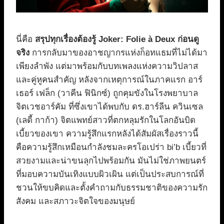
นี่คือ
สรุปทุกเรื่องต้องรู้ Joker: Folie à Deux ก่อนดู
จริง
การกลับมาของอาชญากรแห่งก็อทแธมที่ไม่ได้มา
เพียงลำพัง แต่มาพร้อมกับบทเพลงแห่งความวิปลาส
และคู่หูคนสำคัญ หลังจากเหตุการณ์ในภาคแรก อาร์
เธอร์ เฟล็ก (วาคีน ฟินิกซ์) ถูกคุมขังในโรงพยาบาล
จิตเวชอาร์คัม ที่ซึ่งเขาได้พบกับ ดร.ฮาร์ลีน ควินเซล
(เลดี้ กาก้า) จิตแพทย์สาวที่ตกหลุมรักในโลกอันบิด
เบี้ยวของเขา ความรู้สึกแรกหลังได้สัมผัสเรื่องราวนี้
คือความรู้สึกเหมือนกำลังชมละครโอเปร่า bi’b เบี้ยวที่
สวยงามและน่าขนลุกไปพร้อมกัน มันไม่ใช่ภาพยนตร์
ที่มอบความบันเทิงแบบผิวเผิน แต่เป็นประสบการณ์ที่
ชวนให้ขบคิดและตั้งคำถามกับธรรมชาติของความรัก
สังคม และสภาวะจิตใจของมนุษย์