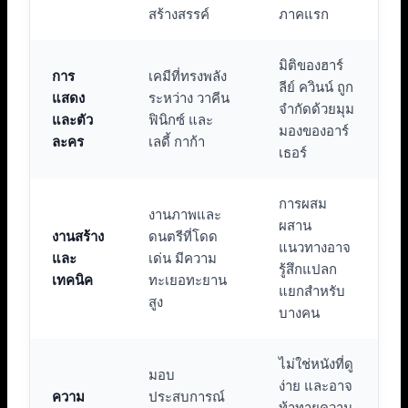
สร้างสรรค์
ภาคแรก
มิติของฮาร์
การ
เคมีที่ทรงพลัง
ลีย์ ควินน์ ถูก
แสดง
ระหว่าง วาคีน
จำกัดด้วยมุม
และตัว
ฟินิกซ์ และ
มองของอาร์
ละคร
เลดี้ กาก้า
เธอร์
การผสม
งานภาพและ
ผสาน
งานสร้าง
ดนตรีที่โดด
แนวทางอาจ
และ
เด่น มีความ
รู้สึกแปลก
เทคนิค
ทะเยอทะยาน
แยกสำหรับ
สูง
บางคน
ไม่ใช่หนังที่ดู
มอบ
ง่าย และอาจ
ความ
ประสบการณ์
ท้าทายความ