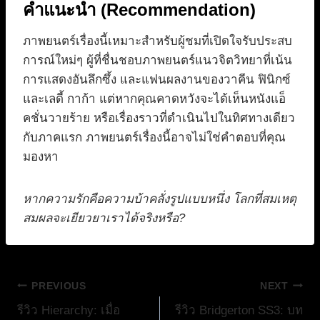
คำแนะนำ (Recommendation)
ภาพยนตร์เรื่องนี้เหมาะสำหรับผู้ชมที่เปิดใจรับประสบ
การณ์ใหม่ๆ ผู้ที่ชื่นชอบภาพยนตร์แนวจิตวิทยาที่เน้น
การแสดงอันลึกซึ้ง และแฟนผลงานของวาคีน ฟินิกซ์
และเลดี้ กาก้า แต่หากคุณคาดหวังจะได้เห็นหนังแอ็
คชั่นวายร้าย หรือเรื่องราวที่ดำเนินไปในทิศทางเดียว
กับภาคแรก ภาพยนตร์เรื่องนี้อาจไม่ใช่คำตอบที่คุณ
มองหา
หากความรักคือความบ้าคลั่งรูปแบบหนึ่ง โลกที่สมเหตุ
สมผลจะเยียวยาเราได้จริงหรือ?
แนะแนว
PREVIOUS
NEXT
รีวิว Hierarchy: เมื่อ
รีวิว Bridgerton SS3: บท
เรื่อง