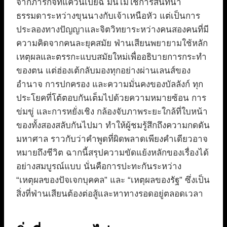
จากภารกิจที่แคว้นเป่ยฉี มันไม่ใช่การสนทนา
ธรรมดาระหว่างขุนนางกับเจ้าเหนือหัว แต่เป็นการ
ประลองทางปัญญาและจิตวิทยาระหว่างคนสองคนที่มี
ความคิดจากคนละยุคสมัย ฟ่านเสียนพยายามใช้หลัก
เหตุผลและตรรกะแบบสมัยใหม่เพื่ออธิบายการกระทำ
ของตน แต่ฮ่องเต้กลับมองทุกอย่างผ่านเลนส์ของ
อำนาจ การปกครอง และความมั่นคงของบัลลังก์ ทุก
ประโยคที่โต้ตอบกันเต็มไปด้วยความหมายซ้อน การ
ข่มขู่ และการหยั่งเชิง กล้องจับภาพระยะใกล้ที่ใบหน้า
ของทั้งสองสลับกันไปมา ทำให้ผู้ชมรู้สึกถึงความกดดัน
มหาศาล ราวกับว่าคำพูดที่ผิดพลาดเพียงคำเดียวอาจ
หมายถึงชีวิต ฉากนี้สรุปความขัดแย้งหลักของเรื่องได้
อย่างสมบูรณ์แบบ นั่นคือการปะทะกันระหว่าง
“เหตุผลของปัจเจกบุคคล” และ “เหตุผลของรัฐ” ซึ่งเป็น
สิ่งที่ฟ่านเสียนต้องต่อสู้และหาทางรอดอยู่ตลอดเวลา