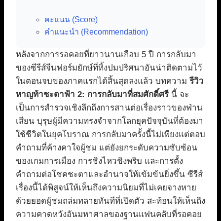
คะแนน (Score)
คำแนะนำ (Recommendation)
หลังจากการรอคอยที่ยาวนานเกือบ 5 ปี การกลับมา
ของซีรีส์จีนฟอร์มยักษ์ที่ทิ้งปมปริศนาอันน่าติดตามไว้
ในตอนจบของภาคแรกได้สิ้นสุดลงแล้ว บทความ
รีวิว
หาญท้าชะตาฟ้า 2: การกลับมาที่สมศักดิ์ศรี
นี้ จะ
เป็นการสำรวจเชิงลึกถึงการสานต่อเรื่องราวของฟ่าน
เสียน บุรุษผู้มีความทรงจำจากโลกยุคปัจจุบันที่ต้องมา
ใช้ชีวิตในยุคโบราณ การกลับมาครั้งนี้ไม่เพียงแต่ตอบ
คำถามที่ค้างคาใจผู้ชม แต่ยังยกระดับความซับซ้อน
ของเกมการเมือง การชิงไหวชิงพริบ และการตั้ง
คำถามต่อโชคชะตาและอำนาจให้เข้มข้นยิ่งขึ้น ซีรีส์
เรื่องนี้ได้พิสูจน์ให้เห็นถึงความนิยมที่ไม่เคยจางหาย
ด้วยยอดผู้ชมถล่มทลายทันทีที่เปิดตัว สะท้อนให้เห็นถึง
ความคาดหวังอันมหาศาลของฐานแฟนคลับที่รอคอย