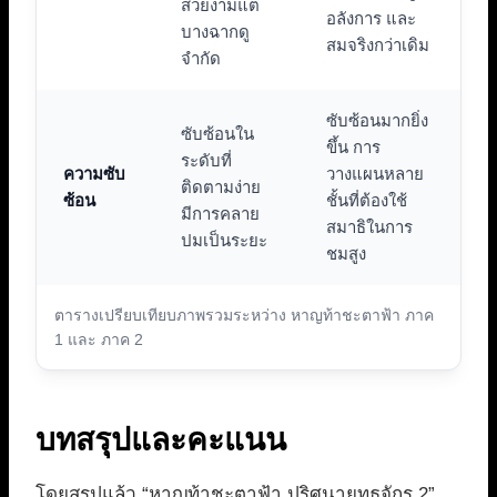
สวยงามแต่
อลังการ และ
บางฉากดู
สมจริงกว่าเดิม
จำกัด
ซับซ้อนมากยิ่ง
ซับซ้อนใน
ขึ้น การ
ระดับที่
ความซับ
วางแผนหลาย
ติดตามง่าย
ซ้อน
ชั้นที่ต้องใช้
มีการคลาย
สมาธิในการ
ปมเป็นระยะ
ชมสูง
ตารางเปรียบเทียบภาพรวมระหว่าง หาญท้าชะตาฟ้า ภาค
1 และ ภาค 2
บทสรุปและคะแนน
โดยสรุปแล้ว “หาญท้าชะตาฟ้า ปริศนายุทธจักร 2”