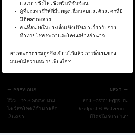
และการชิงไหวชิงพริบที่ซับซ้อน
ผู้ที่มองหาซีรีส์ที่มีบทพูดเฉียบคมและตัวละครที่มี
มิติหลากหลาย
คนที่สนใจในประเด็นเชิงปรัชญาเกี่ยวกับการ
ท้าทายโชคชะตาและโครงสร้างอำนาจ
หากชะตากรรมถูกขีดเขียนไว้แล้ว การดิ้นรนของ
มนุษย์มีความหมายเพียงใด?
แนะแนว
PREVIOUS
NEXT
รีวิว The 8 Show: เกม
ส่อง Easter Eggs ใน
เรื่อง
โชว์สุดโหดที่อำนาจคือ
Deadpool & Wolverine!
เงินตรา
มีใครโผล่มาบ้าง?