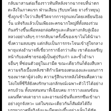
กลับมาสานต่อเรื่องราวทันทีหลังจากฉากจบที่น่าตก
ตะลึงในภาคแรก ฟ่านเสียน (รับบทโดย จางรั่วหยุน)
ซึ่งถูกเข้าใจว่าเสียชีวิตจากการถูกแทงโดยเหยียนปิงอ
วิ๋น แท้จริงแล้วเป็นเพียงละครฉากใหญ่ที่ทั้งสองร่วม
กันสร้างขึ้นเพื่อหลอกล่อศัตรูและเดินทางกลับสู่เมือง
หลวงอย่างลับๆ การกลับมาครั้งนี้ของเขาไม่ได้นำมา
ซึ่งความสงบสุข แต่กลับเป็นการกระโจนเข้าสู่ใจกลาง
พายุแห่งอำนาจที่เชี่ยวกรากยิ่งกว่าเดิม เขาต้องเผชิญ
หน้ากับองค์ชายรองผู้เป็นคู่ปรับเก่า และขั้วอำนา
จอื่นๆ ที่ซ่อนตัวอยู่ในเงามืด ขณะเดียวกันก็ต้องสืบหา
ความจริงเบื้องหลังชาติกำเนิดของตนเองและแผนการ
ของมารดาผู้ล่วงลับ ความรู้สึกแรกหลังได้ชมคือความ
โล่งใจที่ซีรีส์ยังคงรักษาเอกลักษณ์เฉพาะตัวไว้ได้อย่าง
ครบถ้วน ทั้งบทสนทนาที่เฉียบคม การวางแผนซ้อน
แผนที่คาดเดายาก และอารมณ์ขันที่แทรกซึมเข้ามา
อย่างถูกจังหวะ แต่ในขณะเดียวกันก็สัมผัสได้ถึง
บรรยากาศที่จริงจังและมืดหม่นขึ้นอย่างเห็นได้ชัด