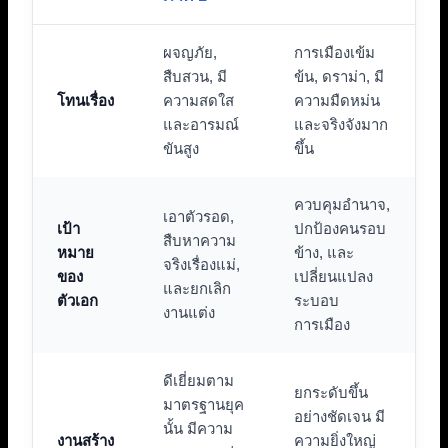
ผจญภัย,
การเมืองเข้ม
สืบสวน, มี
ข้น, ดราม่า, มี
โทนเรื่อง
ความสดใส
ความมืดหม่น
และอารมณ์
และจริงจังมาก
ขันสูง
ขึ้น
ควบคุมอำนาจ,
เอาตัวรอด,
เป้า
ปกป้องคนรอบ
สืบหาความ
หมาย
ข้าง, และ
จริงเรื่องแม่,
ของ
เปลี่ยนแปลง
และยกเลิก
ตัวเอก
ระบอบ
งานแต่ง
การเมือง
ดีเยี่ยมตาม
ยกระดับขึ้น
มาตรฐานยุค
อย่างชัดเจน มี
นั้น มีความ
งานสร้าง
ความยิ่งใหญ่