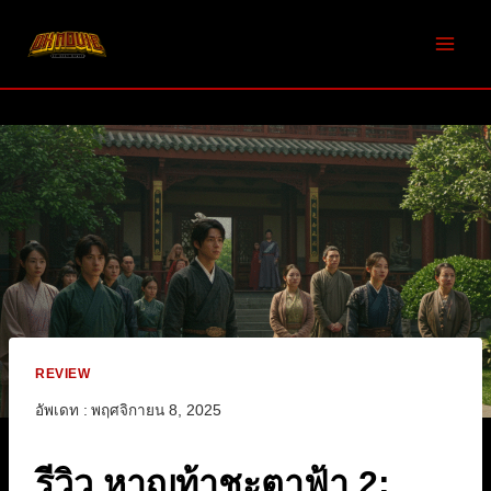
Skip
to
content
REVIEW
อัพเดท :
พฤศจิกายน 8, 2025
รีวิว หาญท้าชะตาฟ้า 2: