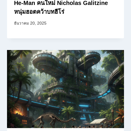
He-Man คนใหม่ Nicholas Galitzine
หนุ่มฮอตคว้าบทฮีโร่
ธันวาคม 20, 2025