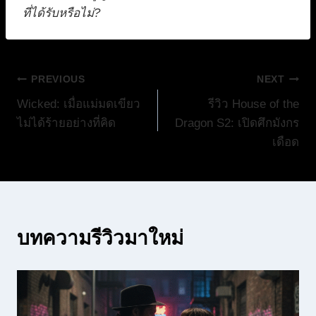
ที่ได้รับหรือไม่?
แนะแนว
PREVIOUS
NEXT
Wicked: เมื่อแม่มดเขียว
รีวิว House of the
เรื่อง
ไม่ได้ร้ายอย่างที่คิด
Dragon S2: เปิดศึกมังกร
เดือด
บทความรีวิวมาใหม่