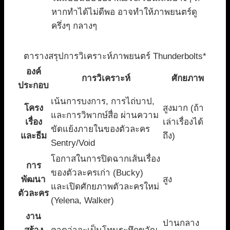
หากทำได้ไม่ดีพอ อาจทำให้ภาพยนตร์ดู
ครึ่งๆ กลางๆ
ตารางสรุปการวิเคราะห์ภาพยนตร์ Thunderbolts*
องค์
การวิเคราะห์
ศักยภาพ
ประกอบ
เน้นการบงการ, การไถ่บาป,
โครง
สูงมาก (ถ้า
และการวิพากษ์สื่อ ผ่านความ
เรื่อง
เล่าเรื่องได้
ขัดแย้งภายในของตัวละคร
และธีม
ถึง)
Sentry/Void
โอกาสในการปิดฉากเส้นเรื่อง
การ
ของตัวละครเก่า (Bucky)
พัฒนา
สูง
และเปิดศักยภาพตัวละครใหม่
ตัวละคร
(Yelena, Walker)
งาน
ปานกลาง