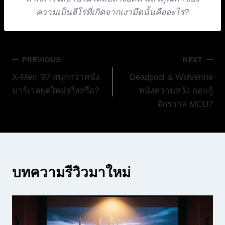
ความเป็นฮีโร่ที่เกิดจากเงามืดนั้นคืออะไร?
แนะแนว
PREVIOUS
NEXT
X-Men ’97 สนุกกว่าหนัง
Deadpool & Wolverine
เรื่อง
มาร์เวลยุคใหม่จริงหรือ?
หนังความหวัง กอบกู้
จักรวาล MCU?
บทความรีวิวมาใหม่