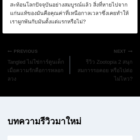
สะท้อนโลกปัจจุบันอย่างสมบูรณ์แล้ว สิ่งที่หายไปจาก
แก่นแท้ของมันคือคุณค่าที่เหนือกาลเวลาซึ่งเคยทำให้
เราผูกพันกับมันตั้งแต่แรกหรือไม่?
แนะแนว
PREVIOUS
NEXT
Tangled ไม่ใช่การ์ตูนเด็ก
รีวิว Zootopia 2 สนุก
เรื่อง
เมื่อความรักคือการหลอก
สมการรอคอย หรือไปต่อ
ลวง
ไม่ไหว?
บทความรีวิวมาใหม่