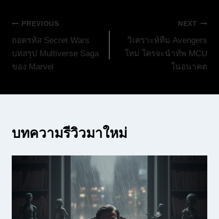
แนะแนว
PREVIOUS
NEXT
ถอดรหัส Secret Wars
วิเคราะห์ทีม Avengers
เรื่อง
บทสรุป Multiverse Saga
ใหม่ ใครจะนำทัพ MCU
ของ Marvel
ในอนาคต
บทความรีวิวมาใหม่