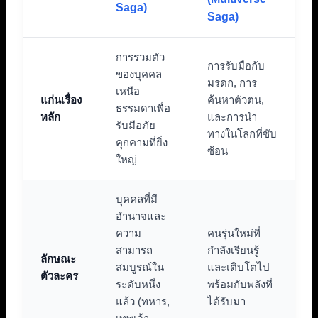
Saga)
Saga)
การรวมตัว
การรับมือกับ
ของบุคคล
มรดก, การ
เหนือ
แก่นเรื่อง
ค้นหาตัวตน,
ธรรมดาเพื่อ
หลัก
และการนำ
รับมือภัย
ทางในโลกที่ซับ
คุกคามที่ยิ่ง
ซ้อน
ใหญ่
บุคคลที่มี
อำนาจและ
ความ
คนรุ่นใหม่ที่
สามารถ
กำลังเรียนรู้
ลักษณะ
สมบูรณ์ใน
และเติบโตไป
ตัวละคร
ระดับหนึ่ง
พร้อมกับพลังที่
แล้ว (ทหาร,
ได้รับมา