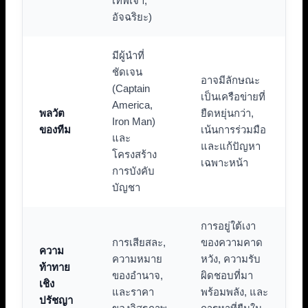
เทพเจ้า,
อัจฉริยะ)
มีผู้นำที่
ชัดเจน
อาจมีลักษณะ
(Captain
เป็นเครือข่ายที่
America,
พลวัต
ยืดหยุ่นกว่า,
Iron Man)
ของทีม
เน้นการร่วมมือ
และ
และแก้ปัญหา
โครงสร้าง
เฉพาะหน้า
การบังคับ
บัญชา
การอยู่ใต้เงา
การเสียสละ,
ของความคาด
ความ
ความหมาย
หวัง, ความรับ
ท้าทาย
ของอำนาจ,
ผิดชอบที่มา
เชิง
และราคา
พร้อมพลัง, และ
ปรัชญา