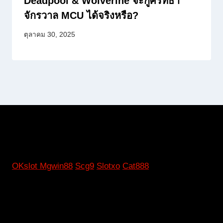
Deadpool & Wolverine จะกู้ศรัทธา
จักรวาล MCU ได้จริงหรือ?
ตุลาคม 30, 2025
OKslot
Mgwin88
Scg9
Slotxo
Cat888