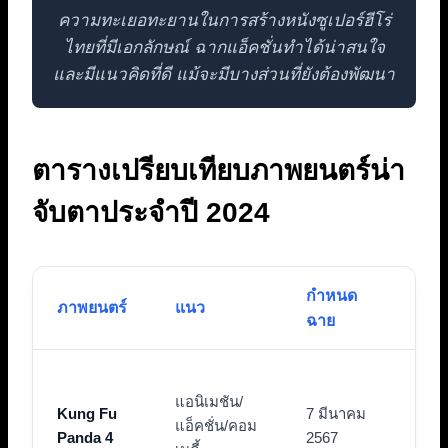
ความทะเยอทะยานในการสร้างหนังซูเปอร์ฮีโร่
ไทยที่มีเอกลักษณ์ ฉากแอ็คชั่นทำได้น่าสนใจ
และมีแนวคิดที่ดี แม้จะมีบางส่วนที่ยังต้องพัฒนา
ตารางเปรียบเทียบภาพยนตร์น่า
จับตาประจำปี 2024
กำหนด
ภาพยนตร์
แนว
จุดเ
ฉาย
การ
แอนิเมชัน/
ของ
Kung Fu
7 มีนาคม
แอ็คชั่น/คอม
ศัตร
Panda 4
2567