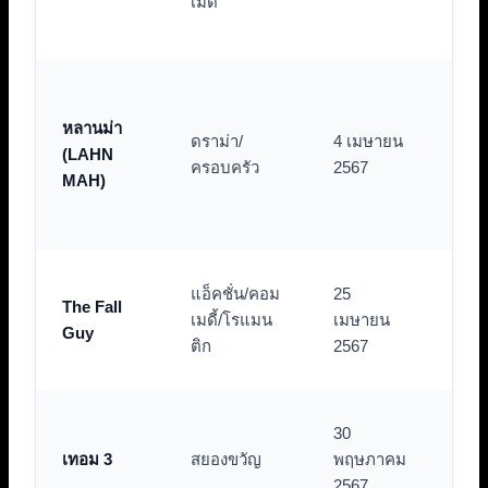
เมดี้
และ
ที่
เรื่
ควา
หลานม่า
ดราม่า/
4 เมษายน
สัมพ
(LAHN
ครอบครัว
2567
ใจแ
MAH)
แสดง
ธรร
เคม
แอ็คชั่น/คอม
25
The Fall
นำแ
เมดี้/โรแมน
เมษายน
Guy
แอ็ค
ติก
2567
อลั
ตำน
30
ขวัญ
เทอม 3
สยองขวัญ
พฤษภาคม
มหา
2567