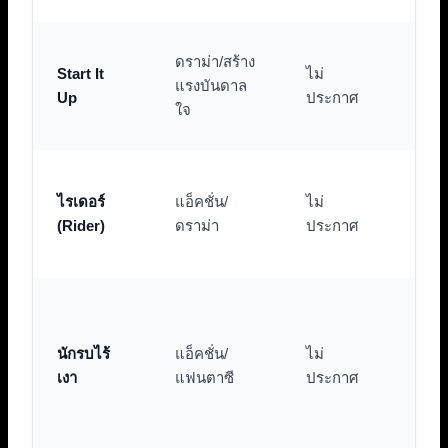
เรื่
ดราม่า/สร้าง
Start It
ไม่
คนรุ
แรงบันดาล
Up
ประกาศ
กับ
ใจ
สตา
ตีแผ
ไรเดอร์
แอ็คชั่น/
ไม่
เดอ
(Rider)
ดราม่า
ประกาศ
มองแ
นระ
การส
เปอร
นักรบไร้
แอ็คชั่น/
ไม่
สไต
เงา
แฟนตาซี
ประกาศ
พร้
ต่อส
ใหม่