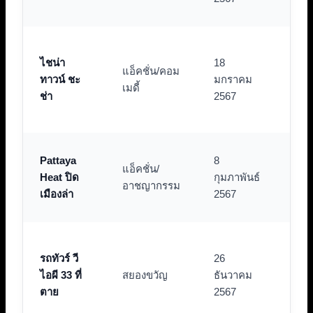
ชุดใ
มุก
ไชน่า
18
สไตล
แอ็คชั่น/คอม
ทาวน์ ชะ
มกราคม
และ
เมดี้
ช่า
2567
บรร
เยา
รวม
Pattaya
8
แอ็คชั่น/
ชั้
Heat ปิด
กุมภาพันธ์
อาชญากรรม
ฉาก
เมืองล่า
2567
ดุเด
พล็อ
รถทัวร์ วี
26
ใน
ไอผี 33 ที่
สยองขวัญ
ธันวาคม
สถา
ตาย
2567
ปิดต
ติด