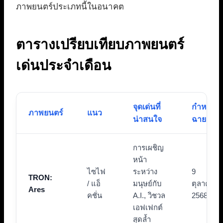
ภาพยนตร์ประเภทนี้ในอนาคต
ตารางเปรียบเทียบภาพยนตร์
เด่นประจำเดือน
จุดเด่นที่
กำหนด
ภาพยนตร์
แนว
น่าสนใจ
ฉาย
การเผชิญ
หน้า
ไซไฟ
ระหว่าง
9
TRON:
/ แอ็
มนุษย์กับ
ตุลาคม
Ares
คชั่น
A.I., วิชวล
2568
เอฟเฟกต์
สุดล้ำ