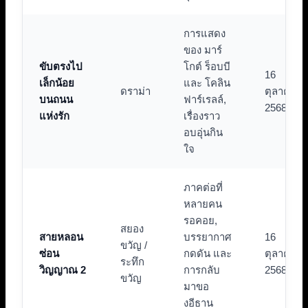
การแสดง
ของ มาร์
ขับตรงไป
โกต์ ร็อบบี
16
เล็กน้อย
และ โคลิน
ดราม่า
ตุลาคม
บนถนน
ฟาร์เรลล์,
2568
แห่งรัก
เรื่องราว
อบอุ่นกิน
ใจ
ภาคต่อที่
หลายคน
รอคอย,
สยอง
สายหลอน
บรรยากาศ
16
ขวัญ /
ซ่อน
กดดัน และ
ตุลาคม
ระทึก
วิญญาณ 2
การกลับ
2568
ขวัญ
มาขอ
งอีธาน