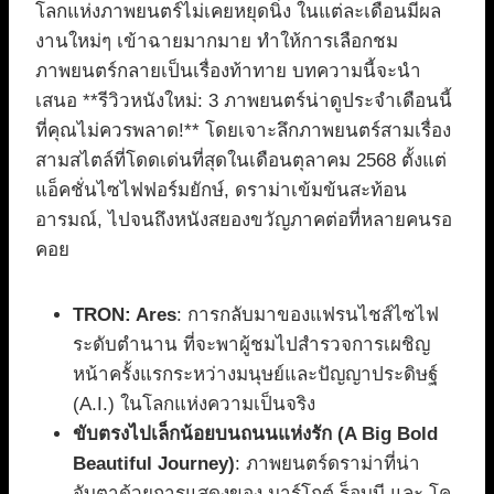
โลกแห่งภาพยนตร์ไม่เคยหยุดนิ่ง ในแต่ละเดือนมีผล
งานใหม่ๆ เข้าฉายมากมาย ทำให้การเลือกชม
ภาพยนตร์กลายเป็นเรื่องท้าทาย บทความนี้จะนำ
เสนอ **รีวิวหนังใหม่: 3 ภาพยนตร์น่าดูประจำเดือนนี้
ที่คุณไม่ควรพลาด!** โดยเจาะลึกภาพยนตร์สามเรื่อง
สามสไตล์ที่โดดเด่นที่สุดในเดือนตุลาคม 2568 ตั้งแต่
แอ็คชั่นไซไฟฟอร์มยักษ์, ดราม่าเข้มข้นสะท้อน
อารมณ์, ไปจนถึงหนังสยองขวัญภาคต่อที่หลายคนรอ
คอย
TRON: Ares
: การกลับมาของแฟรนไชส์ไซไฟ
ระดับตำนาน ที่จะพาผู้ชมไปสำรวจการเผชิญ
หน้าครั้งแรกระหว่างมนุษย์และปัญญาประดิษฐ์
(A.I.) ในโลกแห่งความเป็นจริง
ขับตรงไปเล็กน้อยบนถนนแห่งรัก (A Big Bold
Beautiful Journey)
: ภาพยนตร์ดราม่าที่น่า
จับตาด้วยการแสดงของ มาร์โกต์ ร็อบบี และ โค