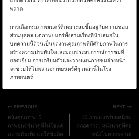
แตกต่างกัน ทำให้เดือนนี้เป็นเดือนที่คอหนังไม่ควร
พลาด
การเลือกชมภาพยนตร์ที่เหมาะสมขึ้นอยู่กับความชอบ
ส่วนบุคคล แต่ภาพยนตร์ทั้งสามเรื่องที่นำเสนอใน
บทความนี้ล้วนเป็นผลงานคุณภาพที่มีศักยภาพในการ
สร้างความประทับใจและมอบประสบการณ์การชมที่
ยอดเยี่ยม การเตรียมตัวและวางแผนการชมล่วงหน้า
จะช่วยให้ไม่พลาดภาพยนตร์ดีๆ เหล่านี้ในโรง
ภาพยนตร์
แนะแนว
PREVIOUS
NEXT
หนังคุณภาพ: 5
10 ภาพยนตร์ยอดนิยม
เรื่อง
ภาพยนตร์น่าดูที่ไม่ใช่แค่
ตลอดกาล: หนังน่าดูที่คอ
ความบันเทิง แต่ให้ข้อคิด
หนังไม่ควรพลาด!