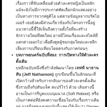
เรื่องราวที่ขับเคลื่อนด้วยตัวละครหญิงเป็นหลัก
แม้จะยังไม่มีการประกาศคัดเลือกนักแสดงอย่าง
เป็นทางการจากสตูดิโอ แต่ตามข้อมูลจากบรัคไฮ
เมอร์ เธอยังคงมีส่วนเกี่ยวข้องกับโครงการนี้อยู่
แนวทางนี้ชี้ให้เห็นถึงความตั้งใจที่จะสร้าง
จักรวาลใหม่ที่สดใหม่ อาจมีโทนเรื่องและสไตล์ที่
แตกต่างออกไป เพื่อดึงดูดผู้ชมกลุ่มใหม่และหลีก
เลี่ยงการเปรียบเทียบโดยตรงกับภาคก่อนๆ
บทภาพยนตร์ฉบับที่สอง: การเปิดทางให้ตัวละคร
ดั้งเดิม
บทอีกฉบับหนึ่งซึ่งกำลังพัฒนาโดย
เจฟฟ์ นาธาน
สัน (Jeff Nathanson)
ถูกเขียนขึ้นในลักษณะที่
เปิดกว้างสำหรับการกลับมาของตัวละครดั้งเดิม
ซึ่งรวมถึงกัปตันแจ็ค สแปร์โรว์ ด้วย เส้นทางนี้
อาจเป็นการรีบูตแบบนุ่มนวล (Soft Reboot) หรือ
เป็นภาคต่อที่ยังคงความเชื่อมโยงกับเรื่องราวเดิม
อยู่ การมีอยู่ของบทฉบับนี้แสดงให้เห็นว่า Disney