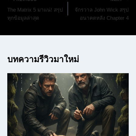
แนะแนว
The Matrix 5 มาแน่! สรุป
จักรวาล John Wick สรุป
เรื่อง
ทุกข้อมูลล่าสุด
อนาคตหลัง Chapter 4
บทความรีวิวมาใหม่