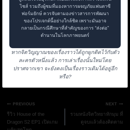
ไชส์ รวมถึงผู้ชมที่มองหาการผจญภัยแฟนตาซี
ฟอร์มยักษ์ ควรจับตามองข่าวสารการพัฒนา
ของโปรเจกต์นี้อย่างใกล้ชิด เพราะมันอาจ
กลายเป็นกรณีศึกษาที่สำคัญของการ “ส่งต่อ”
ตำนานในโลกภาพยนตร์
หากจิตวิญญาณของเรื่องราวได้ถูกผูกติดไว้กับตัว
ละครตัวหนึ่งแล้ว การเล่าเรื่องนั้นใหม่โดย
ปราศจากเขา จะยังคงเป็นเรื่องราวเดิมได้อยู่อีก
หรือ?
แนะแนว
PREVIOUS
NEXT
รีวิว House of the
รวมหนังจิตวิทยาหักมุม ที่
เรื่อง
Dragon S2 EP1 เปิดเกม
ดูจบแล้วต้องคิดตาม
แค้นสุดโหด