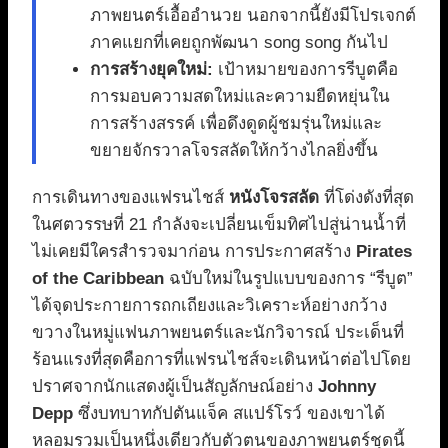
ภาพยนตร์เอื้ออำนวย นอกจากนี้ยังมีโปรเจกต์
ภาคแยกที่เคยถูกพัฒนา song song กันไป
การสร้างยุคใหม่:
เป้าหมายของการรีบูตคือ
การมอบความสดใหม่และความยืดหยุ่นใน
การสร้างสรรค์ เพื่อดึงดูดผู้ชมรุ่นใหม่และ
ขยายจักรวาลโจรสลัดให้กว้างไกลยิ่งขึ้น
การเดินทางของแฟรนไชส์
หนังโจรสลัด
ที่โด่งดังที่สุด
ในศตวรรษที่ 21 กำลังจะเปลี่ยนเข็มทิศไปสู่น่านน้ำที่
ไม่เคยมีใครสำรวจมาก่อน การประกาศสร้าง
Pirates
of the Caribbean
ฉบับใหม่ในรูปแบบของการ “รีบูต”
ได้จุดประกายการถกเถียงและวิเคราะห์อย่างกว้าง
ขวางในหมู่แฟนภาพยนตร์และนักวิจารณ์ ประเด็นที่
ร้อนแรงที่สุดคือการที่แฟรนไชส์จะเดินหน้าต่อไปโดย
ปราศจากนักแสดงผู้เป็นสัญลักษณ์อย่าง
Johnny
Depp
ซึ่งบทบาทกัปตันแจ็ค สแปร์โรว์ ของเขาได้
หลอมรวมเป็นหนึ่งเดียวกับตัวตนของภาพยนตร์ชุดนี้