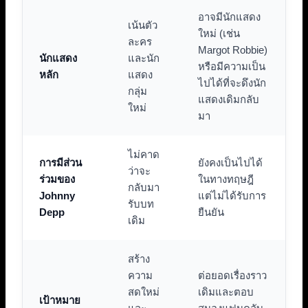
อาจมีนักแสดง
เน้นตัว
ใหม่ (เช่น
ละคร
Margot Robbie)
นักแสดง
และนัก
หรือมีความเป็น
หลัก
แสดง
ไปได้ที่จะดึงนัก
กลุ่ม
แสดงเดิมกลับ
ใหม่
มา
ไม่คาด
การมีส่วน
ยังคงเป็นไปได้
ว่าจะ
ร่วมของ
ในทางทฤษฎี
กลับมา
Johnny
แต่ไม่ได้รับการ
รับบท
Depp
ยืนยัน
เดิม
สร้าง
ความ
ต่อยอดเรื่องราว
สดใหม่
เดิมและตอบ
เป้าหมาย