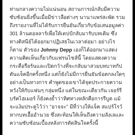
ท่ามกลางความไม่แน่นอน สถานการณ์กลับมีความ
ซับซ้อนยิ่งขึ้นเมื่อมีข่าวลือต่างๆ นานาแพร่สะพัด รวม
ถึงรายงานที่ไม่ได้รับการยืนยันเกี่ยวกับข้อเสนอมูลค่า
301 ล้านดอลลาร์เพื่อให้เดปป์กลับมารับบทเดิม ซึ่ง
ทางดิสนีย์ได้ออกมาปฏิเสธในเวลาต่อมา อย่างไร
ก็ตาม ตัวของ
Johnny Depp
เองก็ได้ออกมาแสดง
ความคิดเห็นเกี่ยวกับแฟรนไชส์นี้ โดยแสดงความ
กระตือรือร้นและเปิดกว้างที่จะกลับมาสวมบทบาทกัป
ตันแจ็คอีกครั้งหนึ่ง แต่ก็ยังไม่มีการยืนยันข้อตกลงใดๆ
อย่างเป็นทางการ คำพูดของเขาได้จุดประกายความ
หวังให้กับแฟนๆ กลุ่มหนึ่ง แต่ในขณะเดียวกัน เจอร์รี
บรัคไฮเมอร์ ก็ยังคงย้ำว่าทิศทางหลักคือการรีบูต แม้
จะแง้มประตูไว้ว่า “อาจจะ” มีที่ว่างให้แจ็ค สแปร์โรว์
หากบทเอื้ออำนวย ซึ่งสะท้อนให้เห็นถึงความลังเลและ
ความซับซ้อนเบื้องหลังการตัดสินใจครั้งนี้